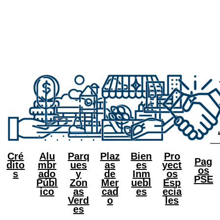
Cré
Alu
Parq
Plaz
Bien
Pro
Pag
dito
mbr
ues
as
es
yect
os
s
ado
y
de
Inm
os
PSE
Públ
Zon
Mer
uebl
Esp
ico
as
cad
es
ecia
Verd
o
les
es