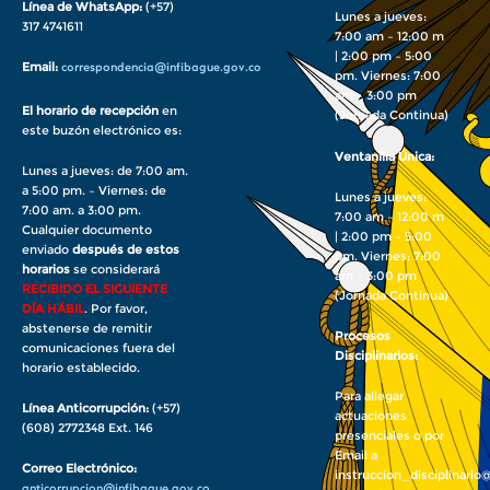
Línea de WhatsApp:
(+57)
Lunes a jueves:
317 4741611
7:00 am – 12:00 m
| 2:00 pm – 5:00
Email:
correspondencia@infibague.gov.co
pm. Viernes: 7:00
am – 3:00 pm
El horario de recepción
en
(Jornada Continua)
este buzón electrónico es:
Ventanilla Única:
Lunes a jueves: de 7:00 am.
a 5:00 pm. – Viernes: de
Lunes a jueves:
7:00 am. a 3:00 pm.
7:00 am – 12:00 m
Cualquier documento
| 2:00 pm – 5:00
enviado
después de estos
pm. Viernes: 7:00
horarios
se considerará
am – 3:00 pm
RECIBIDO EL SIGUIENTE
(Jornada Continua)
DÍA HÁBIL
. Por favor,
abstenerse de remitir
Procesos
comunicaciones fuera del
Disciplinarios:
horario establecido.
Para allegar
Línea Anticorrupción:
(+57)
actuaciones
(608) 2772348 Ext. 146
presenciales o por
Email a
Correo Electrónico:
instruccion_disciplinario
anticorrupcion@infibague.gov.co