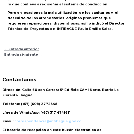
lo que conlleva a rediseñar el sistema de conducción.
Pero en ocasiones la mala utilización de los sanitarios y el
descuido de los arrendatarios originan problemas que
requieren reparaciones dispendiosas, así lo indicó el Director
Técnico de Proyectos de INFIBAGUE Paulo Emilio Salas.
←
Entrada anterior
Entrada siguiente
→
Contáctanos
Dirección:
Calle 60 con Carrera 5ª Edificio CAMI Norte. Barrio La
Floresta. Ibagué
Teléfono:
(+57) (608) 2772348
Línea de WhatsApp:
(+57) 317 4741611
Email:
correspondencia@infibague.gov.co
El horario de recepción
en este buzón electrónico es: