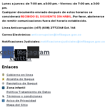
Lunes a jueves: de 7:00 am. a 5:00 pm. – Viernes: de 7:00 am. a 3:00
pm.
Cualquier documento enviado
después de estos horarios
se
considerará
RECIBIDO EL SIGUIENTE DÍA HÁBIL
. Por favor, abstenerse
de remitir comunicaciones fuera del horario establecido.
Línea Anticorrupción:
(+57) (608) 2772348 Ext. 146
Correo Electrónico:
anticorrupcion@infibague.gov.co
Notificaciones Judiciales:
notificacionesjudiciales@infibague.gov.co
cebook
Instagram
X-
twitter
Enlaces
Gobierno en linea
Alcaldia de Ibague
Panóptico de Ibagué
Zona infantil
til
Z
ona
Inf
a
n
Política Tratamiento de Datos
Términos y condiciones
Aviso de Privacidad
Mapa del Sitio