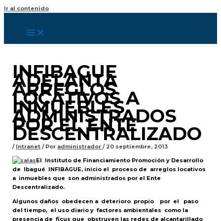
Ir al contenido
INFIBAGUE
ADELANTA
ARREGLOS
LOCATIVOS A
INMUEBLES
ADMINISTRADOS
POR EL ENTE
DESCENTRALIZADO
/
Intranet
/ Por
administrador
/
20 septiembre, 2013
El Instituto de Financiamiento Promoción y Desarrollo
de Ibagué INFIBAGUE, inicio el proceso de arreglos locativos
a inmuebles que son administrados por el Ente
Descentralizado.
Algunos daños obedecen a deterioro propio por el paso
del tiempo, el uso diario y factores ambientales como la
presencia de ficus que obstruyen las redes de alcantarillado