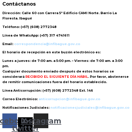
Contáctanos
Dirección:
Calle 60 con Carrera 5ª Edificio CAMI Norte. Barrio La
Floresta. Ibagué
Teléfono:
(+57) (608) 2772348
Línea de WhatsApp:
(+57) 317 4741611
Email:
correspondencia@infibague.gov.co
El horario de recepción
en este buzón electrónico es:
Lunes a jueves: de 7:00 am. a 5:00 pm. – Viernes: de 7:00 am. a 3:00
pm.
Cualquier documento enviado
después de estos horarios
se
considerará
RECIBIDO EL SIGUIENTE DÍA HÁBIL
. Por favor, abstenerse
de remitir comunicaciones fuera del horario establecido.
Línea Anticorrupción:
(+57) (608) 2772348 Ext. 146
Correo Electrónico:
anticorrupcion@infibague.gov.co
Notificaciones Judiciales:
notificacionesjudiciales@infibague.gov.co
cebook
Instagram
X-
twitter