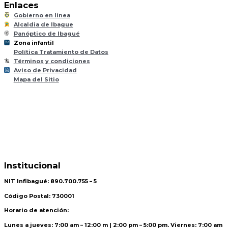
Enlaces
Gobierno en linea
Alcaldia de Ibague
Panóptico de Ibagué
Zona infantil
til
Z
ona
Inf
a
n
Política Tratamiento de Datos
Términos y condiciones
Aviso de Privacidad
Mapa del Sitio
Institucional
NIT Infibagué: 890.700.755 – 5
Código Postal: 730001
Horario de atención:
Lunes a jueves: 7:00 am – 12:00 m | 2:00 pm – 5:00 pm. Viernes: 7:00 am