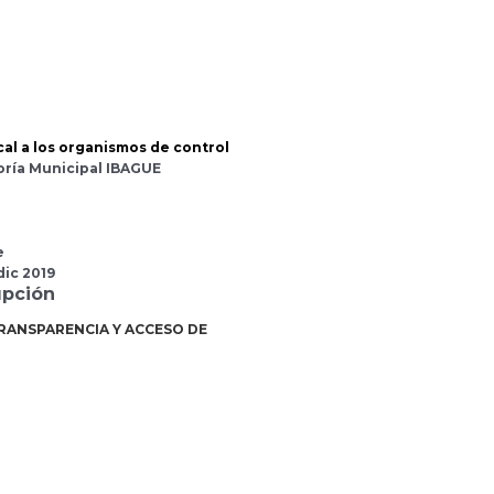
cal a los organismos de control
oría Municipal IBAGUE
e
dic 2019
upción
TRANSPARENCIA Y ACCESO DE