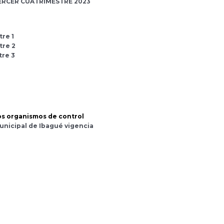
TERCER CUATRIMESTRE 2023
re 1
tre 2
tre 3
los organismos de control
unicipal de Ibagué vigencia