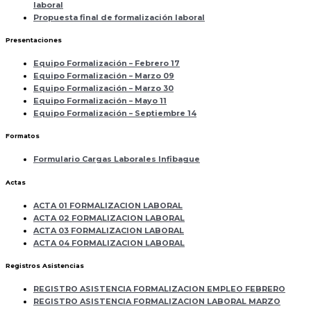
laboral
Propuesta final de formalización laboral
Presentaciones
Equipo Formalización – Febrero 17
Equipo Formalización – Marzo 09
Equipo Formalización – Marzo 30
Equipo Formalización – Mayo 11
Equipo Formalización – Septiembre 14
Formatos
Formulario Cargas Laborales Infibague
Actas
ACTA 01 FORMALIZACION LABORAL
ACTA 02 FORMALIZACION LABORAL
ACTA 03 FORMALIZACION LABORAL
ACTA 04 FORMALIZACION LABORAL
Registros Asistencias
REGISTRO ASISTENCIA FORMALIZACION EMPLEO FEBRERO
REGISTRO ASISTENCIA FORMALIZACION LABORAL MARZO