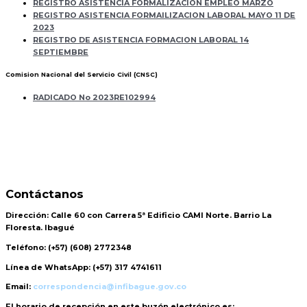
REGISTRO ASISTENCIA FORMALIZACION EMPLEO MARZO
REGISTRO ASISTENCIA FORMAILIZACION LABORAL MAYO 11 DE
2023
REGISTRO DE ASISTENCIA FORMACION LABORAL 14
SEPTIEMBRE
Comision Nacional del Servicio Civil (CNSC)
RADICADO No 2023RE102994
Contáctanos
Dirección:
Calle 60 con Carrera 5ª Edificio CAMI Norte. Barrio La
Floresta. Ibagué
Teléfono:
(+57) (608) 2772348
Línea de WhatsApp:
(+57) 317 4741611
Email:
correspondencia@infibague.gov.co
El horario de recepción
en este buzón electrónico es: