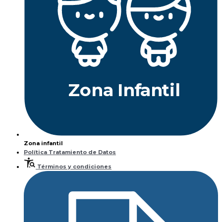
Z
ona
Inf
a
n
til
Zona infantil
Política Tratamiento de Datos
Términos y condiciones