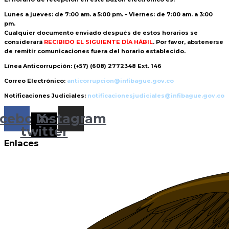
Lunes a jueves: de 7:00 am. a 5:00 pm. – Viernes: de 7:00 am. a 3:00
pm.
Cualquier documento enviado
después de estos horarios
se
considerará
RECIBIDO EL SIGUIENTE DÍA HÁBIL
. Por favor, abstenerse
de remitir comunicaciones fuera del horario establecido.
Línea Anticorrupción:
(+57) (608) 2772348 Ext. 146
Correo Electrónico:
anticorrupcion@infibague.gov.co
Notificaciones Judiciales:
notificacionesjudiciales@infibague.gov.co
cebook
Instagram
X-
twitter
Enlaces