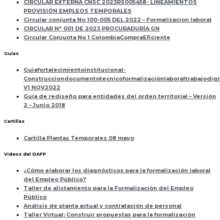
CIRCULAR EXTERNA CNSC 2023RS005458- LINEAMIENTOS
PROVISIÓN EMPLEOS TEMPORALES
Circular conjunta No 100-005 DEL 2022 – Formalizacion laboral
CIRCULAR N° 001 DE 2023 PROCURADURÍA GN
Circular Conjunta No 1 ColombiaCompraEficiente
Guías
Guiafortalecimientoinstitucional-
Construcciondocumentotecnicoformalizaciónlaboraltrabajodi
V1 NOV2022
Guía de rediseño para entidades del orden territorial – Versión
2 – Junio 2018
Cartillas
Cartilla Plantas Temporales 08 mayo
Videos del DAFP
¿Cómo elaborar los diagnósticos para la formalización laboral
del Empleo Público?
Taller de alistamiento para la Formalización del Empleo
Público
Análisis de planta actual y contratación de personal
Taller Virtual: Construir propuestas para la formalización