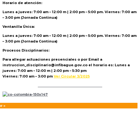
Horario de atención:
Lunes a jueves: 7:00 am – 12:00 m | 2:00 pm – 5:00 pm. Viernes: 7:00 am
– 3:00 pm (Jornada Continua)
Ventanilla Única:
Lunes a jueves: 7:00 am – 12:00 m | 2:00 pm – 5:00 pm. Viernes: 7:00 am
– 3:00 pm (Jornada Continua)
Procesos Disciplinarios:
Para allegar actuaciones presenciales o por Email a
instruccion_disciplinario@infibague.gov.co el horario es: Lunes a
jueves: 7:00 am – 12:00 m | 2:00 pm – 5:30 pm
Viernes: 7:00 am – 3:00 pm
Ver Circular 3/2025
Politica de Tratamiento de Datos
r »