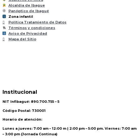
Alcaldia de Ibague
Panóptico de Ibagué
Zona infantil
til
Z
ona
Inf
a
n
Política Tratamiento de Datos
Términos y condiciones
Aviso de Privacidad
Mapa del Sitio
Institucional
NIT Infibagué: 890.700.755 – 5
Código Postal: 730001
Horario de atención:
Lunes a jueves: 7:00 am – 12:00 m | 2:00 pm – 5:00 pm. Viernes: 7:00 am
– 3:00 pm (Jornada Continua)