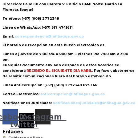
Dirección:
Calle 60 con Carrera 5ª Edificio CAMI Norte. Barrio La
Floresta. Ibagué
Teléfono:
(+57) (608) 2772348
Línea de WhatsApp:
(+57) 317 4741611
Email:
correspondencia@infibague.gov.co
El horario de recepción
en este buzón electrónico es:
Lunes a jueves: de 7:00 am. a 5:00 pm. – Viernes: de 7:00 am. a 3:00
pm.
Cualquier documento enviado
después de estos horarios
se
considerará
RECIBIDO EL SIGUIENTE DÍA HÁBIL
. Por favor, abstenerse
de remitir comunicaciones fuera del horario establecido.
Línea Anticorrupción:
(+57) (608) 2772348 Ext. 146
Correo Electrónico:
anticorrupcion@infibague.gov.co
Notificaciones Judiciales:
notificacionesjudiciales@infibague.gov.co
cebook
Instagram
X-
twitter
Enlaces
Gobierno en linea