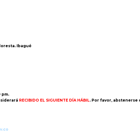
Floresta. Ibagué
0 pm.
siderará
RECIBIDO EL SIGUIENTE DÍA HÁBIL
. Por favor, abstenerse
v.co