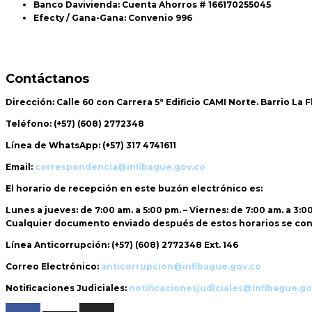
Banco Davivienda: Cuenta Ahorros # 166170255045
Efecty / Gana-Gana: Convenio 996
Contáctanos
Dirección:
Calle 60 con Carrera 5ª Edificio CAMI Norte. Barrio La 
Teléfono:
(+57) (608) 2772348
Línea de WhatsApp:
(+57) 317 4741611
Email:
correspondencia@infibague.gov.co
El horario de recepción
en este buzón electrónico es:
Lunes a jueves: de 7:00 am. a 5:00 pm. – Viernes: de 7:00 am. a 3:0
Cualquier documento enviado
después de estos horarios
se con
Línea Anticorrupción:
(+57) (608) 2772348 Ext. 146
Correo Electrónico:
anticorrupcion@infibague.gov.co
Notificaciones Judiciales:
notificacionesjudiciales@infibague.go