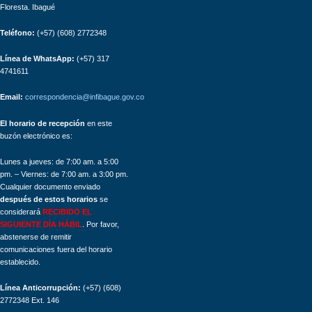
Floresta. Ibagué
Teléfono:
(+57) (608) 2772348
Línea de WhatsApp:
(+57) 317
4741611
Email:
correspondencia@infibague.gov.co
El horario de recepción
en este
buzón electrónico es:
Lunes a jueves: de 7:00 am. a 5:00
pm. – Viernes: de 7:00 am. a 3:00 pm.
Cualquier documento enviado
después de estos horarios
se
considerará
RECIBIDO EL
SIGUIENTE DÍA HÁBIL
. Por favor,
abstenerse de remitir
comunicaciones fuera del horario
establecido.
Línea Anticorrupción:
(+57) (608)
2772348 Ext. 146