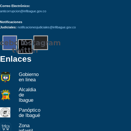
Correo Electrónico:
anticorrupcion@infibague.gov.co
Notificaciones
Judiciales:
notificacionesjudiciales@infibague.gov.co
acebook
Instagram
X-
twitter
Enlaces
Gobierno
en linea
Alcaldia
de
Ibague
Panóptico
de Ibagué
Zona
infantil