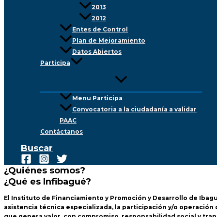
2013
2012
Entes de Control
Plan de Mejoramiento
Datos Abiertos
Participa
Menu Participa
Convocatoria a la ciudadanía a validar
PAAC
Contáctanos
Buscar
¿Quiénes somos?
¿Qué es Infibagué?
El Instituto de Financiamiento y Promoción y Desarrollo de Ibagué 
asistencia técnica especializada, la participación y/o operaci
que genera valor, con compromiso, responsabilidad social y tran