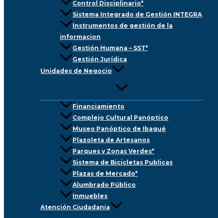
Control Disciplinario*
Sistema Integrado de Gestión INTEGRA
Instrumentos de gestión de la
informacion
Gestión Humana – SST*
Gestión Jurídica
Unidades de Negocio
Financiamiento
Complejo Cultural Panóptico
Museo Panóptico de Ibagué
Plazoleta de Artesanos
Parques y Zonas Verdes*
Sistema de Bicicletas Publicas
Plazas de Mercado*
Alumbrado Público
Inmuebles
Atención Ciudadania