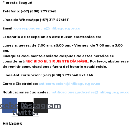
Floresta. Ibagué
Teléfono:
(+57) (608) 2772348
Línea de WhatsApp:
(+57) 317 4741611
Email:
correspondencia@infibague.gov.co
El horario de recepción
en este buzón electrónico es:
Lunes a jueves: de 7:00 am. a 5:00 pm. – Viernes: de 7:00 am. a 3:00
pm.
Cualquier documento enviado
después de estos horarios
se
considerará
RECIBIDO EL SIGUIENTE DÍA HÁBIL
. Por favor, abstenerse
de remitir comunicaciones fuera del horario establecido.
Línea Anticorrupción:
(+57) (608) 2772348 Ext. 146
Correo Electrónico:
anticorrupcion@infibague.gov.co
Notificaciones Judiciales:
notificacionesjudiciales@infibague.gov.co
cebook
Instagram
X-
twitter
Enlaces