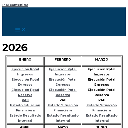
Ir al contenido
2026
ENERO
FEBRERO
MARZO
Ejecución Pptal
Ejecución Pptal
Ejecución Pptal
Ingresos
Ingresos
Ingresos
Ejecución Pptal
Ejecución Pptal
Ejecución Pptal
Egresos
Egresos
Egresos
Ejecución Pptal
Ejecución Pptal
Ejecución Pptal
Reserva
Reserva
Reserva
PAC
PAC
PAC
Estado Situación
Estado Situación
Estado Situación
Financiera
Financiera
Financiera
Estado Resultado
Estado Resultado
Estado Resultado
Integral
Integral
Integral
ABRIL
MAYO
JUNIO