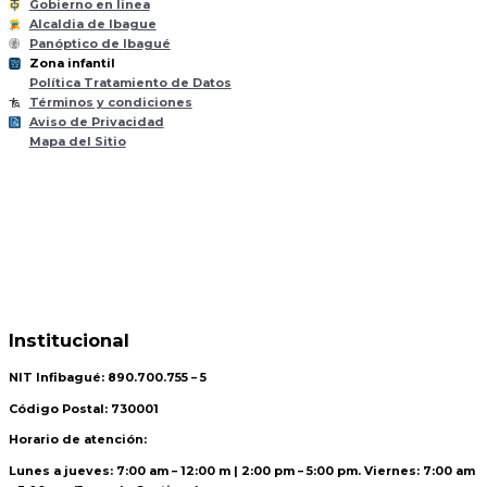
Gobierno en linea
Alcaldia de Ibague
Panóptico de Ibagué
Zona infantil
til
Z
ona
Inf
a
n
Política Tratamiento de Datos
Términos y condiciones
Aviso de Privacidad
Mapa del Sitio
Institucional
NIT Infibagué: 890.700.755 – 5
Código Postal: 730001
Horario de atención:
Lunes a jueves: 7:00 am – 12:00 m | 2:00 pm – 5:00 pm. Viernes: 7:00 am