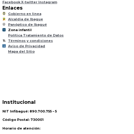
Facebook
X-twitter
Instagram
Enlaces
Gobierno en linea
Alcaldia de Ibague
Panóptico de Ibagué
Zona infantil
til
Z
ona
Inf
a
n
Política Tratamiento de Datos
Términos y condiciones
Aviso de Privacidad
Mapa del Sitio
Institucional
NIT Infibagué: 890.700.755 – 5
Código Postal: 730001
Horario de atención: