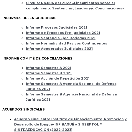
Circular No.004 del 2022 «Lineamientos sobre el
cumplimiento Sentencias, Laudos y/o Conciliaciones»
INFORMES DEFENSA JUDICIAL
Informe Procesos Judiciales 2021
Informe de Procesos Pre-judiciales 2021
Informe Sentencia Ejecutoriadas 2021
Informe Normatividad Pasivos Contingentes
Informe Apoderados Judiciales 2021
INFORME COMITÉ DE CONCILIACIONES
Informe Semestre A 2021
Informe Semestre B 2021
Informe Acción de Repetición 2021
Informe Semestre A Agencia Nacional de Defensa
Jurídica 2021
Informe Semestre B Agencia Nacional de Defensa
Jurídica 2021
ACUERDOS SINDICALES
Acuerdo Final entre Instituto de Financiamiento, Promoción y
Desarrollo de Ibagué-INFIBAGUÉ y SINSEPTOL Y
SINTRAEDUCACIÓN (2022-2023)