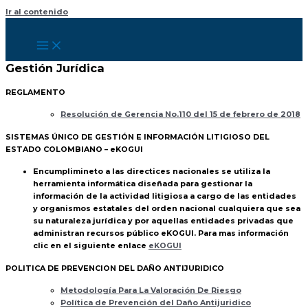
Ir al contenido
Gestión Jurídica
REGLAMENTO
Resolución de Gerencia No.110 del 15 de febrero de 2018
SISTEMAS ÚNICO DE GESTIÓN E INFORMACIÓN LITIGIOSO DEL
ESTADO COLOMBIANO – eKOGUI
Encumplimineto a las directices nacionales se utiliza la
herramienta informática diseñada para gestionar la
información de la actividad litigiosa a cargo de las entidades
y organismos estatales del orden nacional cualquiera que sea
su naturaleza jurídica y por aquellas entidades privadas que
administran recursos público eKOGUI. Para mas información
clic en el siguiente enlace
eKOGUI
POLITICA DE PREVENCION DEL DAÑO ANTIJURIDICO
Metodología Para La Valoración De Riesgo
Política de Prevención del Daño Antijuridico