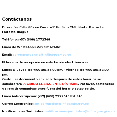
Contáctanos
Dirección:
Calle 60 con Carrera 5ª Edificio CAMI Norte. Barrio La
Floresta. Ibagué
Teléfono:
(+57) (608) 2772348
Línea de WhatsApp:
(+57) 317 4741611
Email:
correspondencia@infibague.gov.co
El horario de recepción
en este buzón electrónico es:
Lunes a jueves: de 7:00 am. a 5:00 pm. – Viernes: de 7:00 am. a 3:00
pm.
Cualquier documento enviado
después de estos horarios
se
considerará
RECIBIDO EL SIGUIENTE DÍA HÁBIL
. Por favor, abstenerse
de remitir comunicaciones fuera del horario establecido.
Línea Anticorrupción:
(+57) (608) 2772348 Ext. 146
Correo Electrónico:
anticorrupcion@infibague.gov.co
Notificaciones Judiciales:
notificacionesjudiciales@infibague.gov.co