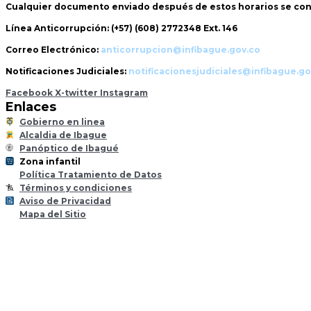
Cualquier documento enviado
después de estos horarios
se con
Línea Anticorrupción:
(+57) (608) 2772348 Ext. 146
Correo Electrónico:
anticorrupcion@infibague.gov.co
Notificaciones Judiciales:
notificacionesjudiciales@infibague.go
Facebook
X-twitter
Instagram
Enlaces
Gobierno en linea
Alcaldia de Ibague
Panóptico de Ibagué
Zona infantil
til
Z
ona
Inf
a
n
Política Tratamiento de Datos
Términos y condiciones
Aviso de Privacidad
Mapa del Sitio