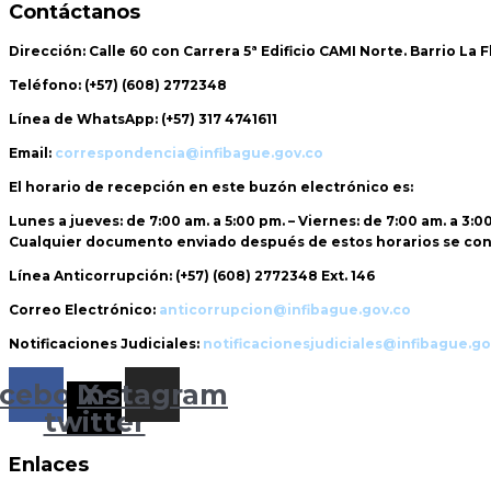
Contáctanos
Dirección:
Calle 60 con Carrera 5ª Edificio CAMI Norte. Barrio La 
Teléfono:
(+57) (608) 2772348
Línea de WhatsApp:
(+57) 317 4741611
Email:
correspondencia@infibague.gov.co
El horario de recepción
en este buzón electrónico es:
Lunes a jueves: de 7:00 am. a 5:00 pm. – Viernes: de 7:00 am. a 3:0
Cualquier documento enviado
después de estos horarios
se con
Línea Anticorrupción:
(+57) (608) 2772348 Ext. 146
Correo Electrónico:
anticorrupcion@infibague.gov.co
Notificaciones Judiciales:
notificacionesjudiciales@infibague.go
cebook
Instagram
X-
twitter
Enlaces