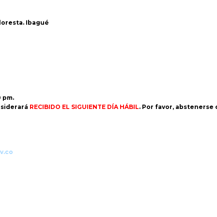
Floresta. Ibagué
0 pm.
siderará
RECIBIDO EL SIGUIENTE DÍA HÁBIL
. Por favor, abstenerse
v.co