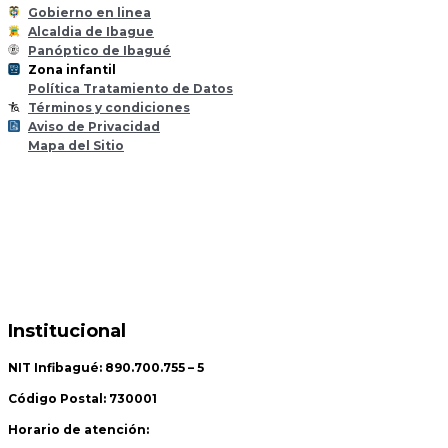
Gobierno en linea
Alcaldia de Ibague
Panóptico de Ibagué
Zona infantil
til
Z
ona
Inf
a
n
Política Tratamiento de Datos
Términos y condiciones
Aviso de Privacidad
Mapa del Sitio
Institucional
NIT Infibagué: 890.700.755 – 5
Código Postal: 730001
Horario de atención: