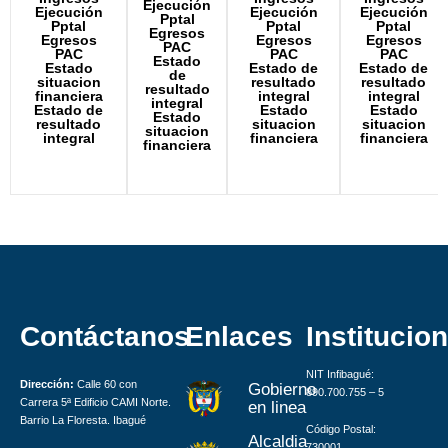
Ejecución
Ejecución
Ejecución
Ejecución
Pptal
Pptal
Pptal
Pptal
Egresos
Egresos
Egresos
Egresos
PAC
PAC
PAC
PAC
Estado
Estado
Estado de
Estado de
de
situacion
resultado
resultado
resultado
financiera
integral
integral
integral
Estado de
Estado
Estado
Estado
resultado
situacion
situacion
situacion
integral
financiera
financiera
financiera
Contáctanos
Enlaces
Institucion
NIT Infibagué:
Dirección:
Calle 60 con
Gobierno
890.700.755 – 5
Carrera 5ª Edificio CAMI Norte.
en linea
Barrio La Floresta. Ibagué
Código Postal:
Alcaldia
730001