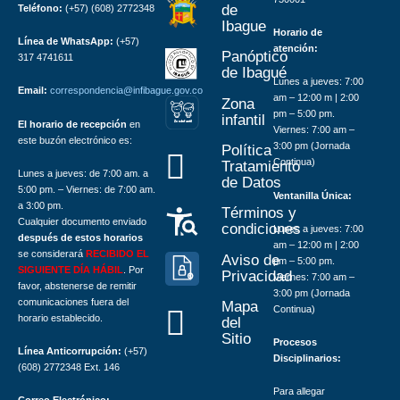
de
Teléfono:
(+57) (608) 2772348
Ibague
Horario de
Línea de WhatsApp:
(+57)
atención:
Panóptico
317 4741611
de Ibagué
Lunes a jueves: 7:00
Email:
correspondencia@infibague.gov.co
am – 12:00 m | 2:00
Zona
pm – 5:00 pm.
infantil
El horario de recepción
en
Z
ona
Inf
a
n
til
Viernes: 7:00 am –
este buzón electrónico es:
3:00 pm (Jornada
Política
Continua)
Tratamiento
Lunes a jueves: de 7:00 am. a
de Datos
5:00 pm. – Viernes: de 7:00 am.
Ventanilla Única:
a 3:00 pm.
Términos y
Cualquier documento enviado
condiciones
Lunes a jueves: 7:00
después de estos horarios
am – 12:00 m | 2:00
se considerará
RECIBIDO EL
Aviso de
pm – 5:00 pm.
SIGUIENTE DÍA HÁBIL
. Por
Privacidad
Viernes: 7:00 am –
favor, abstenerse de remitir
3:00 pm (Jornada
comunicaciones fuera del
Mapa
Continua)
horario establecido.
del
Sitio
Procesos
Línea Anticorrupción:
(+57)
Disciplinarios:
(608) 2772348 Ext. 146
Para allegar