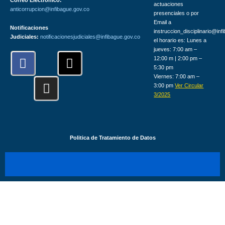
Correo Electrónico:
actuaciones
anticorrupcion@infibague.gov.co
presenciales o por
Email a
Notificaciones
instruccion_disciplinario@inf
Judiciales:
notificacionesjudiciales@infibague.gov.co
el horario es: Lunes a
jueves: 7:00 am –
F
I
X
12:00 m | 2:00 pm –
a
n
-
5:30 pm
Viernes: 7:00 am –
c
s
t
3:00 pm
Ver Circular
e
t
w
3/2025
b
a
i
o
g
t
o
r
t
Politica de Tratamiento de Datos
k
a
e
m
r