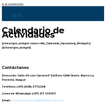
Ir al contenido
Calendario de
Actividades
[siteorigin_widget class=»My_Calendar_Upcoming_Widget»]
[/siteorigin_widget]
Contáctanos
Dirección:
Calle 60 con Carrera 5ª Edificio CAMI Norte. Barrio La
Floresta. Ibagué
Teléfono:
(+57) (608) 2772348
Línea de WhatsApp:
(+57) 317 4741611
Email:
correspondencia@infibague.gov.co