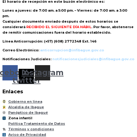
El horario de recepción
en este buzón electrónico es:
Lunes a jueves: de 7:00 am. a 5:00 pm. – Viernes: de 7:00 am. a 3:00
pm.
Cualquier documento enviado
después de estos horarios
se
considerará
RECIBIDO EL SIGUIENTE DÍA HÁBIL
. Por favor, abstenerse
de remitir comunicaciones fuera del horario establecido.
Línea Anticorrupción:
(+57) (608) 2772348 Ext. 146
Correo Electrónico:
anticorrupcion@infibague.gov.co
Notificaciones Judiciales:
notificacionesjudiciales@infibague.gov.co
cebook
Instagram
X-
twitter
Enlaces
Gobierno en linea
Alcaldia de Ibague
Panóptico de Ibagué
Zona infantil
til
Z
ona
Inf
a
n
Política Tratamiento de Datos
Términos y condiciones
Aviso de Privacidad