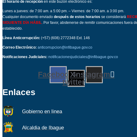
El horario de recepción
en este buzón electrónico es:
Lunes a jueves: de 7:00 am. a 5:00 pm. – Viernes: de 7:00 am. a 3:00 pm.
Cualquier documento enviado
después de estos horarios
se considerará
RECI
SIGUIENTE DÍA HÁBIL
. Por favor, abstenerse de remitir comunicaciones fuera de
establecido.
Línea Anticorrupción:
(+57) (608) 2772348 Ext. 146
Correo Electrónico:
anticorrupcion@infibague.gov.co
Notificaciones Judiciales:
notificacionesjudiciales@infibague.gov.co
Facebook
X-
Instagram
twitter
Enlaces
Gobierno en linea
Alcaldia de Ibague