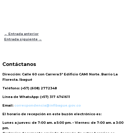
←
Entrada anterior
Entrada siguiente
→
Contáctanos
Dirección:
Calle 60 con Carrera 5ª Edificio CAMI Norte. Barrio La
Floresta. Ibagué
Teléfono:
(+57) (608) 2772348
Línea de WhatsApp:
(+57) 317 4741611
Email:
correspondencia@infibague.gov.co
El horario de recepción
en este buzón electrónico es:
Lunes a jueves: de 7:00 am. a 5:00 pm. – Viernes: de 7:00 am. a 3:00
pm.