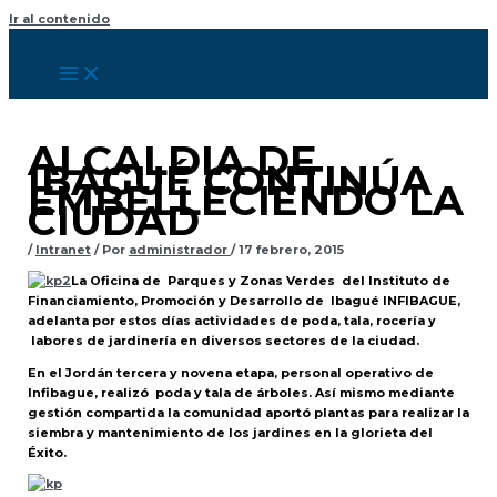
Ir al contenido
ALCALDIA DE
IBAGUÉ CONTINÚA
EMBELLECIENDO LA
CIUDAD
/
Intranet
/ Por
administrador
/
17 febrero, 2015
La Oficina de Parques y Zonas Verdes del Instituto de
Financiamiento, Promoción y Desarrollo de Ibagué INFIBAGUE,
adelanta por estos días actividades de poda, tala, rocería y
labores de jardinería en diversos sectores de la ciudad.
En el Jordán tercera y novena etapa, personal operativo de
Infibague, realizó poda y tala de árboles. Así mismo mediante
gestión compartida la comunidad aportó plantas para realizar la
siembra y mantenimiento de los jardines en la glorieta del
Éxito.