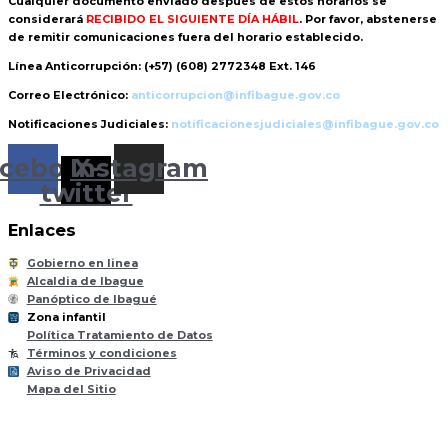
Cualquier documento enviado
después de estos horarios
se
considerará
RECIBIDO EL SIGUIENTE DÍA HÁBIL
. Por favor, abstenerse
de remitir comunicaciones fuera del horario establecido.
Línea Anticorrupción:
(+57) (608) 2772348 Ext. 146
Correo Electrónico:
anticorrupcion@infibague.gov.co
Notificaciones Judiciales:
notificacionesjudiciales@infibague.gov.co
cebook
Instagram
X-
twitter
Enlaces
Gobierno en linea
Alcaldia de Ibague
Panóptico de Ibagué
Zona infantil
til
Z
ona
Inf
a
n
Política Tratamiento de Datos
Términos y condiciones
Aviso de Privacidad
Mapa del Sitio