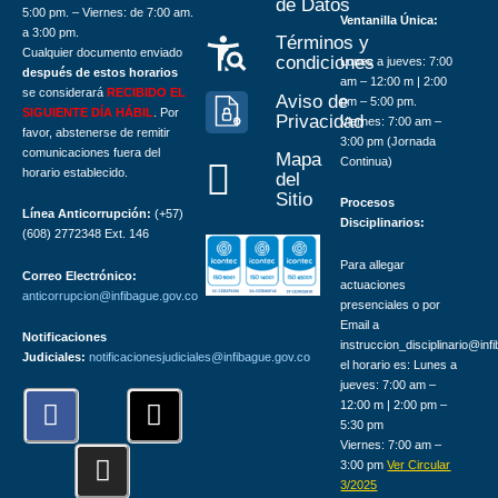
de Datos
5:00 pm. – Viernes: de 7:00 am.
Ventanilla Única:
a 3:00 pm.
Términos y
Cualquier documento enviado
condiciones
Lunes a jueves: 7:00
después de estos horarios
am – 12:00 m | 2:00
se considerará
RECIBIDO EL
Aviso de
pm – 5:00 pm.
SIGUIENTE DÍA HÁBIL
. Por
Privacidad
Viernes: 7:00 am –
favor, abstenerse de remitir
3:00 pm (Jornada
comunicaciones fuera del
Mapa
Continua)
horario establecido.
del
Sitio
Procesos
Línea Anticorrupción:
(+57)
Disciplinarios:
(608) 2772348 Ext. 146
Para allegar
Correo Electrónico:
actuaciones
anticorrupcion@infibague.gov.co
presenciales o por
Email a
Notificaciones
instruccion_disciplinario@inf
Judiciales:
notificacionesjudiciales@infibague.gov.co
el horario es: Lunes a
jueves: 7:00 am –
F
I
X
12:00 m | 2:00 pm –
a
n
-
5:30 pm
Viernes: 7:00 am –
c
s
t
3:00 pm
Ver Circular
e
t
w
3/2025