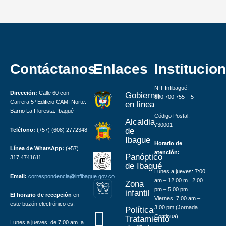
Contáctanos
Enlaces
Institucion
NIT Infibagué:
Dirección:
Calle 60 con
Gobierno
890.700.755 – 5
Carrera 5ª Edificio CAMI Norte.
en linea
Barrio La Floresta. Ibagué
Código Postal:
Alcaldia
730001
de
Teléfono:
(+57) (608) 2772348
Ibague
Horario de
Línea de WhatsApp:
(+57)
atención:
Panóptico
317 4741611
de Ibagué
Lunes a jueves: 7:00
Email:
correspondencia@infibague.gov.co
am – 12:00 m | 2:00
Zona
pm – 5:00 pm.
infantil
El horario de recepción
en
Z
ona
Inf
a
n
til
Viernes: 7:00 am –
este buzón electrónico es:
3:00 pm (Jornada
Política
Continua)
Tratamiento
Lunes a jueves: de 7:00 am. a