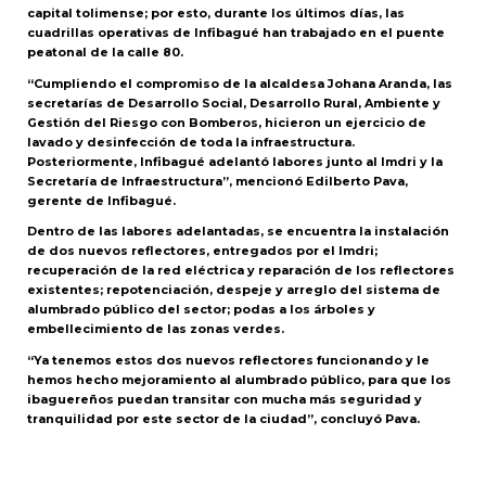
capital tolimense; por esto, durante los últimos días, las
cuadrillas operativas de Infibagué han trabajado en el puente
peatonal de la calle 80.
“Cumpliendo el compromiso de la alcaldesa Johana Aranda, las
secretarías de Desarrollo Social, Desarrollo Rural, Ambiente y
Gestión del Riesgo con Bomberos, hicieron un ejercicio de
lavado y desinfección de toda la infraestructura.
Posteriormente, Infibagué adelantó labores junto al Imdri y la
Secretaría de Infraestructura”, mencionó Edilberto Pava,
gerente de Infibagué.
Dentro de las labores adelantadas, se encuentra la instalación
de dos nuevos reflectores, entregados por el Imdri;
recuperación de la red eléctrica y reparación de los reflectores
existentes; repotenciación, despeje y arreglo del sistema de
alumbrado público del sector; podas a los árboles y
embellecimiento de las zonas verdes.
“Ya tenemos estos dos nuevos reflectores funcionando y le
hemos hecho mejoramiento al alumbrado público, para que los
ibaguereños puedan transitar con mucha más seguridad y
tranquilidad por este sector de la ciudad”, concluyó Pava.