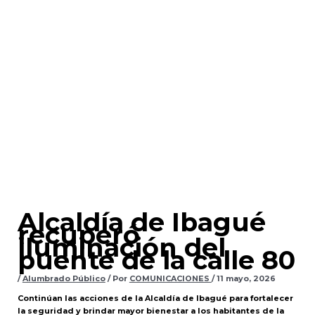
Alcaldía de Ibagué
recuperó
iluminación del
puente de la calle 80
/
Alumbrado Público
/ Por
COMUNICACIONES
/
11 mayo, 2026
Continúan las acciones de la Alcaldía de Ibagué para fortalecer
la seguridad y brindar mayor bienestar a los habitantes de la