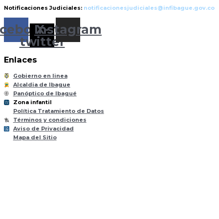
Notificaciones Judiciales:
notificacionesjudiciales@infibague.gov.co
cebook
Instagram
X-
twitter
Enlaces
Gobierno en linea
Alcaldia de Ibague
Panóptico de Ibagué
Zona infantil
til
Z
ona
Inf
a
n
Política Tratamiento de Datos
Términos y condiciones
Aviso de Privacidad
Mapa del Sitio