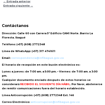
←
Entrada anterior
Entrada siguiente
→
Contáctanos
Dirección:
Calle 60 con Carrera 5ª Edificio CAMI Norte. Barrio La
Floresta. Ibagué
Teléfono:
(+57) (608) 2772348
Línea de WhatsApp:
(+57) 317 4741611
Email:
correspondencia@infibague.gov.co
El horario de recepción
en este buzón electrónico es:
Lunes a jueves: de 7:00 am. a 5:00 pm. – Viernes: de 7:00 am. a 3:00
pm.
Cualquier documento enviado
después de estos horarios
se
considerará
RECIBIDO EL SIGUIENTE DÍA HÁBIL
. Por favor, abstenerse
de remitir comunicaciones fuera del horario establecido.
Línea Anticorrupción:
(+57) (608) 2772348 Ext. 146
Correo Electrónico:
anticorrupcion@infibague.gov.co