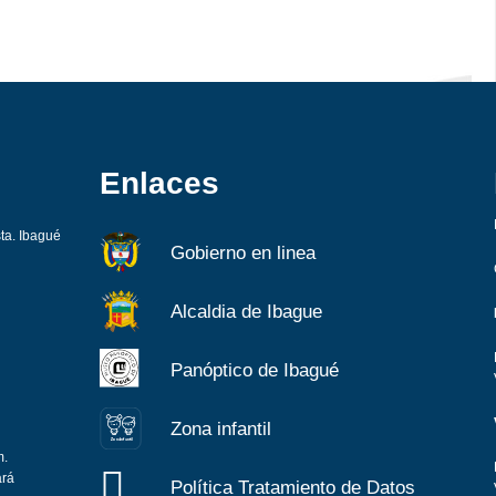
Enlaces
sta. Ibagué
Gobierno en linea
Alcaldia de Ibague
Panóptico de Ibagué
Zona infantil
Z
ona
Inf
a
n
til
m.
ará
Política Tratamiento de Datos