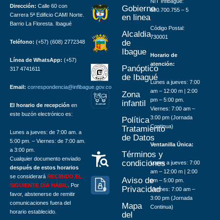
NIT Infibagué:
Dirección:
Calle 60 con
Gobierno
890.700.755 – 5
Carrera 5ª Edificio CAMI Norte.
en linea
Barrio La Floresta. Ibagué
Código Postal:
Alcaldia
730001
de
Teléfono:
(+57) (608) 2772348
Ibague
Horario de
Línea de WhatsApp:
(+57)
atención:
Panóptico
317 4741611
de Ibagué
Lunes a jueves: 7:00
Email:
correspondencia@infibague.gov.co
am – 12:00 m | 2:00
Zona
pm – 5:00 pm.
infantil
El horario de recepción
en
Z
ona
Inf
a
n
til
Viernes: 7:00 am –
este buzón electrónico es:
3:00 pm (Jornada
Política
Continua)
Tratamiento
Lunes a jueves: de 7:00 am. a
de Datos
5:00 pm. – Viernes: de 7:00 am.
Ventanilla Única:
a 3:00 pm.
Términos y
Cualquier documento enviado
condiciones
Lunes a jueves: 7:00
después de estos horarios
am – 12:00 m | 2:00
se considerará
RECIBIDO EL
Aviso de
pm – 5:00 pm.
SIGUIENTE DÍA HÁBIL
. Por
Privacidad
Viernes: 7:00 am –
favor, abstenerse de remitir
3:00 pm (Jornada
comunicaciones fuera del
Mapa
Continua)
horario establecido.
del