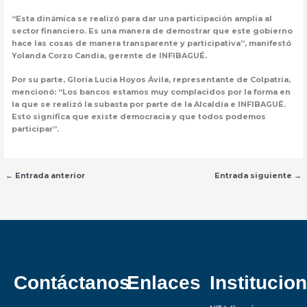
“Esta dinámica se realizó para dar una participación amplia al
sector financiero. Es una manera de demostrar que este gobierno
hace las cosas de manera transparente y participativa”, manifestó
Yolanda Corzo Candia, gerente de INFIBAGUÉ.
Por su parte, Gloria Lucia Hoyos Ávila, representante de Colpatria,
mencionó: “Los bancos estamos muy complacidos por la forma en
la que se realizó la subasta por parte de la Alcaldía e INFIBAGUÉ.
Esto significa que existe democracia y que todos podemos
participar”.
←
Entrada anterior
Entrada siguiente
→
Contáctanos
Enlaces
Institucion