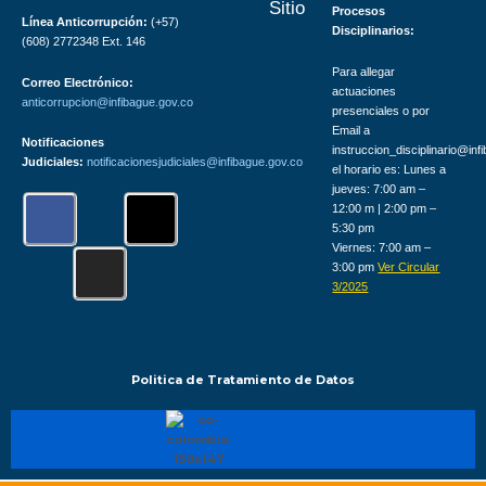
Sitio
Procesos
Línea Anticorrupción:
(+57)
Disciplinarios:
(608) 2772348 Ext. 146
Para allegar
Correo Electrónico:
actuaciones
anticorrupcion@infibague.gov.co
presenciales o por
Email a
Notificaciones
instruccion_disciplinario@inf
Judiciales:
notificacionesjudiciales@infibague.gov.co
el horario es: Lunes a
jueves: 7:00 am –
F
I
X
12:00 m | 2:00 pm –
a
n
-
5:30 pm
Viernes: 7:00 am –
c
s
t
3:00 pm
Ver Circular
e
t
w
3/2025
b
a
i
o
g
t
o
r
t
Politica de Tratamiento de Datos
k
a
e
m
r