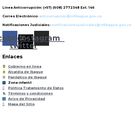
Línea Anticorrupción:
(+57) (608) 2772348 Ext. 146
Correo Electrónico:
anticorrupcion@infibague.gov.co
Notificaciones Judiciales:
notificacionesjudiciales@infibague.gov.co
cebook
Instagram
X-
twitter
Enlaces
Gobierno en linea
Alcaldia de Ibague
Panóptico de Ibagué
Zona infantil
til
Z
ona
Inf
a
n
Política Tratamiento de Datos
Términos y condiciones
Aviso de Privacidad
Mapa del Sitio