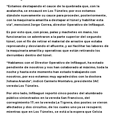
“Estamos destapando el cauce de la quebrada que, con la
avalancha, se encauzó en Los Túneles; por eso estamos
dándole nuevamente su cauce para proceder, posteriormente,
con la maquinaria amarilla a destapar el túnel y habilitar esta
vía”, mencionó Jorge Correa, director Operativo de Infibagué.
Es por esto que, con picas, palas y machetes en mano, los
funcionarios se adentraron a la parte superior del segundo
túnel, con el fin de retirar el material de arrastre que estaba
represando y desviando el afluente, y así facilitar las labores de
la maquinaria amarilla y operativas que están retirando los
derrumbes dentro del túnel.
“Hablamos con el Director Operativo de Infibagué, ha estado
pendiente de nosotros y nos han colaborado al máximo, toda la
noche y hasta este momento han estado trabajando con
nosotros, por eso estamos muy agradecidos con la doctora
Johana Aranda”, indicó Carmelo Montalvo, presidente JAC
vereda Los Túneles.
Por otro lado, Infibagué reportó cinco postes del alumbrado
público siniestrados en la vereda San Francisco, del
corregimiento 17; en la vereda La Tigrera, dos postes se vieron
afectados y dos circuitos, de los cuales uno ya se recuperó;
mientras que en Los Túneles, se está a la espera que Celsia