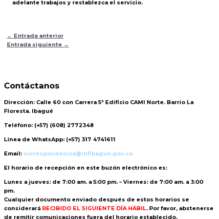
adelante trabajos y restablezca el servicio.
←
Entrada anterior
Entrada siguiente
→
Contáctanos
Dirección:
Calle 60 con Carrera 5ª Edificio CAMI Norte. Barrio La
Floresta. Ibagué
Teléfono:
(+57) (608) 2772348
Línea de WhatsApp:
(+57) 317 4741611
Email:
correspondencia@infibague.gov.co
El horario de recepción
en este buzón electrónico es:
Lunes a jueves: de 7:00 am. a 5:00 pm. – Viernes: de 7:00 am. a 3:00
pm.
Cualquier documento enviado
después de estos horarios
se
considerará
RECIBIDO EL SIGUIENTE DÍA HÁBIL
. Por favor, abstenerse
de remitir comunicaciones fuera del horario establecido.