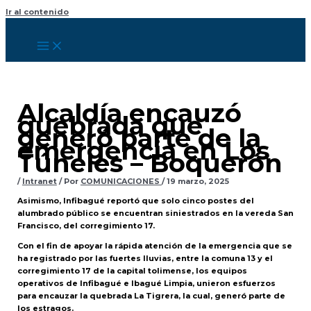
Ir al contenido
Alcaldía encauzó
quebrada que
generó parte de la
emergencia en Los
Túneles – Boquerón
/
Intranet
/ Por
COMUNICACIONES
/
19 marzo, 2025
Asimismo, Infibagué reportó que solo cinco postes del
alumbrado público se encuentran siniestrados en la vereda San
Francisco, del corregimiento 17.
Con el fin de apoyar la rápida atención de la emergencia que se
ha registrado por las fuertes lluvias, entre la comuna 13 y el
corregimiento 17 de la capital tolimense, los equipos
operativos de Infibagué e Ibagué Limpia, unieron esfuerzos
para encauzar la quebrada La Tigrera, la cual, generó parte de
los estragos.