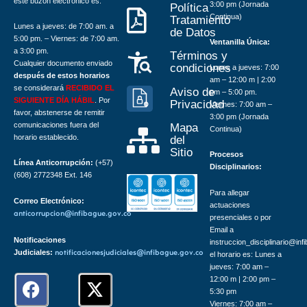
este buzón electrónico es:
3:00 pm (Jornada
Política
Continua)
Tratamiento
Lunes a jueves: de 7:00 am. a
de Datos
5:00 pm. – Viernes: de 7:00 am.
Ventanilla Única:
a 3:00 pm.
Términos y
Cualquier documento enviado
condiciones
Lunes a jueves: 7:00
después de estos horarios
am – 12:00 m | 2:00
se considerará
RECIBIDO EL
Aviso de
pm – 5:00 pm.
SIGUIENTE DÍA HÁBIL
. Por
Privacidad
Viernes: 7:00 am –
favor, abstenerse de remitir
3:00 pm (Jornada
comunicaciones fuera del
Mapa
Continua)
horario establecido.
del
Sitio
Procesos
Línea Anticorrupción:
(+57)
Disciplinarios:
(608) 2772348 Ext. 146
Para allegar
Correo Electrónico:
actuaciones
anticorrupcion@infibague.gov.co
presenciales o por
Email a
Notificaciones
instruccion_disciplinario@inf
Judiciales:
notificacionesjudiciales@infibague.gov.co
el horario es: Lunes a
jueves: 7:00 am –
F
I
X
12:00 m | 2:00 pm –
5:30 pm
a
n
-
Viernes: 7:00 am –