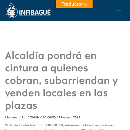
Ir
Traductor »
al
contenido
Alcaldía pondrá en
cintura a quienes
cobran, subarriendan y
venden locales en las
plazas
/
Intranet
/ Por
COMUNICACIONES
/
19 enero, 2025
Venta de locales hasta por $30.000.000, subarriendos lucrativos, cesiones