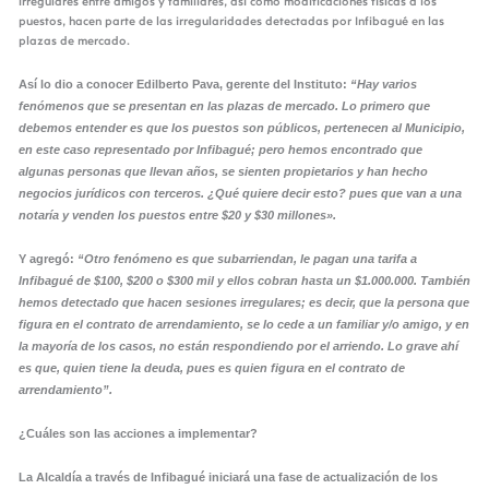
irregulares entre amigos y familiares, así como modificaciones físicas a los
puestos, hacen parte de las irregularidades detectadas por Infibagué en las
plazas de mercado.
Así lo dio a conocer Edilberto Pava, gerente del Instituto:
“Hay varios
fenómenos que se presentan en las plazas de mercado. Lo primero que
debemos entender es que los puestos son públicos, pertenecen al Municipio,
en este caso representado por Infibagué; pero hemos encontrado que
algunas personas que llevan años, se sienten propietarios y han hecho
negocios jurídicos con terceros. ¿Qué quiere decir esto? pues que van a una
notaría y venden los puestos entre $20 y $30 millones».
Y agregó:
“Otro fenómeno es que subarriendan, le pagan una tarifa a
Infibagué de $100, $200 o $300 mil y ellos cobran hasta un $1.000.000. También
hemos detectado que hacen sesiones irregulares; es decir, que la persona que
figura en el contrato de arrendamiento, se lo cede a un familiar y/o amigo, y en
la mayoría de los casos, no están respondiendo por el arriendo. Lo grave ahí
es que, quien tiene la deuda, pues es quien figura en el contrato de
arrendamiento”.
¿Cuáles son las acciones a implementar?
La Alcaldía a través de Infibagué iniciará una fase de actualización de los