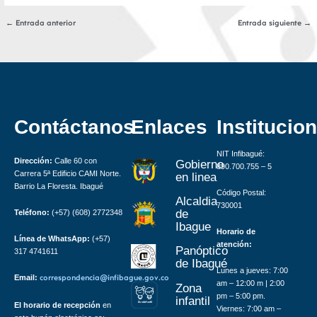
←
Entrada anterior
Entrada siguiente
→
Contáctanos
Enlaces
Institucion
NIT Infibagué:
Dirección:
Calle 60 con
Gobierno
890.700.755 – 5
Carrera 5ª Edificio CAMI Norte.
en linea
Barrio La Floresta. Ibagué
Código Postal:
Alcaldia
730001
de
Teléfono:
(+57) (608) 2772348
Ibague
Horario de
Línea de WhatsApp:
(+57)
atención:
Panóptico
317 4741611
de Ibagué
Lunes a jueves: 7:00
Email:
correspondencia@infibague.gov.co
am – 12:00 m | 2:00
Zona
pm – 5:00 pm.
infantil
Z
ona
Inf
a
n
til
El horario de recepción
en
Viernes: 7:00 am –