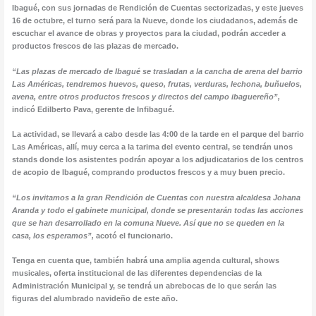
Ibagué, con sus jornadas de Rendición de Cuentas sectorizadas, y este jueves
16 de octubre, el turno será para la Nueve, donde los ciudadanos, además de
escuchar el avance de obras y proyectos para la ciudad, podrán acceder a
productos frescos de las plazas de mercado.
“Las plazas de mercado de Ibagué se trasladan a la cancha de arena del barrio
Las Américas, tendremos huevos, queso, frutas, verduras, lechona, buñuelos,
avena, entre otros productos frescos y directos del campo ibaguereño”,
indicó Edilberto Pava, gerente de Infibagué.
La actividad, se llevará a cabo desde las 4:00 de la tarde en el parque del barrio
Las Américas, allí, muy cerca a la tarima del evento central, se tendrán unos
stands donde los asistentes podrán apoyar a los adjudicatarios de los centros
de acopio de Ibagué, comprando productos frescos y a muy buen precio.
“Los invitamos a la gran Rendición de Cuentas con nuestra alcaldesa Johana
Aranda y todo el gabinete municipal, donde se presentarán todas las acciones
que se han desarrollado en la comuna Nueve. Así que no se queden en la
casa, los esperamos”,
acotó el funcionario.
Tenga en cuenta que, también habrá una amplia agenda cultural, shows
musicales, oferta institucional de las diferentes dependencias de la
Administración Municipal y, se tendrá un abrebocas de lo que serán las
figuras del alumbrado navideño de este año.