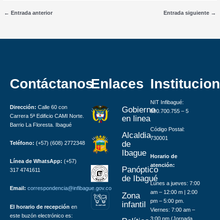
←
Entrada anterior
Entrada siguiente
→
Contáctanos
Enlaces
Institucion
NIT Infibagué:
Dirección:
Calle 60 con
Gobierno
890.700.755 – 5
Carrera 5ª Edificio CAMI Norte.
en linea
Barrio La Floresta. Ibagué
Código Postal:
Alcaldia
730001
de
Teléfono:
(+57) (608) 2772348
Ibague
Horario de
Línea de WhatsApp:
(+57)
atención:
Panóptico
317 4741611
de Ibagué
Lunes a jueves: 7:00
Email:
correspondencia@infibague.gov.co
am – 12:00 m | 2:00
Zona
pm – 5:00 pm.
infantil
El horario de recepción
en
Z
ona
Inf
a
n
til
Viernes: 7:00 am –
este buzón electrónico es:
3:00 pm (Jornada