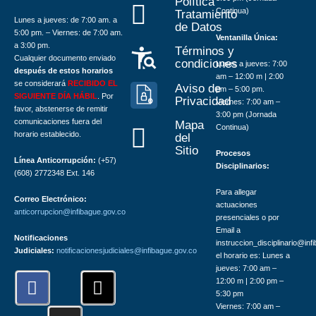
Política
Continua)
Tratamiento
Lunes a jueves: de 7:00 am. a
de Datos
5:00 pm. – Viernes: de 7:00 am.
Ventanilla Única:
a 3:00 pm.
Términos y
Cualquier documento enviado
condiciones
Lunes a jueves: 7:00
después de estos horarios
am – 12:00 m | 2:00
se considerará
RECIBIDO EL
Aviso de
pm – 5:00 pm.
SIGUIENTE DÍA HÁBIL
. Por
Privacidad
Viernes: 7:00 am –
favor, abstenerse de remitir
3:00 pm (Jornada
comunicaciones fuera del
Mapa
Continua)
horario establecido.
del
Sitio
Procesos
Línea Anticorrupción:
(+57)
Disciplinarios:
(608) 2772348 Ext. 146
Para allegar
Correo Electrónico:
actuaciones
anticorrupcion@infibague.gov.co
presenciales o por
Email a
Notificaciones
instruccion_disciplinario@inf
Judiciales:
notificacionesjudiciales@infibague.gov.co
el horario es: Lunes a
jueves: 7:00 am –
F
I
X
12:00 m | 2:00 pm –
a
n
-
5:30 pm
Viernes: 7:00 am –
c
s
t