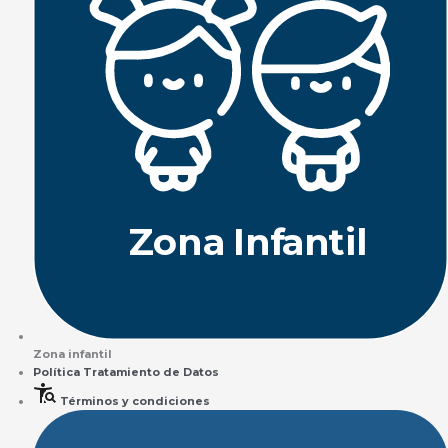
Z
ona
Inf
a
n
til
Zona infantil
Política Tratamiento de Datos
Términos y condiciones