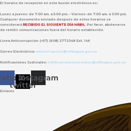
El horario de recepción
en este buzón electrónico es:
Lunes a jueves: de 7:00 am. a 5:00 pm. – Viernes: de 7:00 am. a 3:00 pm.
Cualquier documento enviado
después de estos horarios
se
considerará
RECIBIDO EL SIGUIENTE DÍA HÁBIL
. Por favor, abstenerse
de remitir comunicaciones fuera del horario establecido.
Línea Anticorrupción:
(+57) (608) 2772348 Ext. 146
Correo Electrónico:
anticorrupcion@infibague.gov.co
Notificaciones Judiciales:
notificacionesjudiciales@infibague.gov.co
cebook
Instagram
X-
twitter
Enlaces