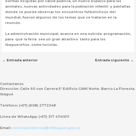
normas exigidas por salud pública, un nuevo espacio para los
animales, nuevas actividades para la población infantil y pantallas
donde se pueda observar los encuentros futbolísticos del
mundial, fueron algunos de los temas que se trataron en la
reunión.
La administración municipal, avanza en una nutrida programación,
para que la feria sea un gran atractivo tanto para los
Ibaguereños, como turistas.
←
Entrada anterior
Entrada siguiente
→
Contáctanos
Dirección:
Calle 60 con Carrera 5ª Edificio CAMI Norte. Barrio La Floresta.
Ibagué
Teléfono:
(+57) (608) 2772348
Línea de WhatsApp:
(+57) 317 4741611
Email:
correspondencia@infibague.gov.co