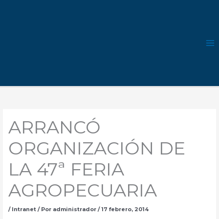
Ir
al
contenido
ARRANCÓ
ORGANIZACIÓN DE
LA 47ª FERIA
AGROPECUARIA
/
Intranet
/ Por
administrador
/
17 febrero, 2014