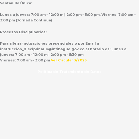
Ventanilla Única:
Lunes a jueves: 7:00 am – 12:00 m | 2:00 pm – 5:00 pm. Viernes: 7:00 am –
3:00 pm (Jornada Continua)
Procesos Disciplinarios:
Para allegar actuaciones presenciales o por Email a
instruccion_disciplinario@infibague.gov.co el horario es: Lunes a
jueves: 7:00 am – 12:00 m | 2:00 pm – 5:30 pm
Viernes: 7:00 am – 3:00 pm
Ver Circular 3/2025
Politica de Tratamiento de Datos