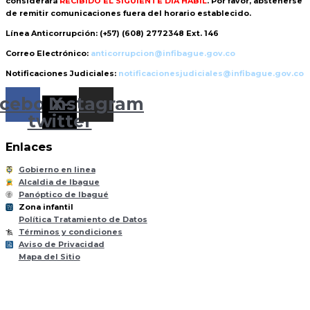
considerará
RECIBIDO EL SIGUIENTE DÍA HÁBIL
. Por favor, abstenerse
de remitir comunicaciones fuera del horario establecido.
Línea Anticorrupción:
(+57) (608) 2772348 Ext. 146
Correo Electrónico:
anticorrupcion@infibague.gov.co
Notificaciones Judiciales:
notificacionesjudiciales@infibague.gov.co
cebook
Instagram
X-
twitter
Enlaces
Gobierno en linea
Alcaldia de Ibague
Panóptico de Ibagué
Zona infantil
til
Z
ona
Inf
a
n
Política Tratamiento de Datos
Términos y condiciones
Aviso de Privacidad
Mapa del Sitio