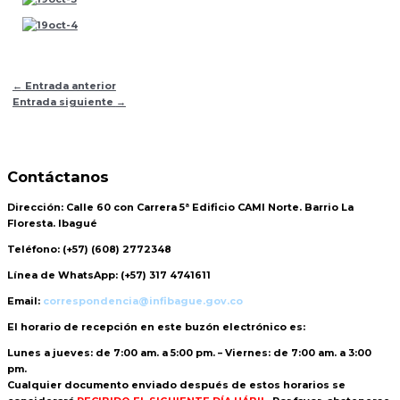
←
Entrada anterior
Entrada siguiente
→
Contáctanos
Dirección:
Calle 60 con Carrera 5ª Edificio CAMI Norte. Barrio La
Floresta. Ibagué
Teléfono:
(+57) (608) 2772348
Línea de WhatsApp:
(+57) 317 4741611
Email:
correspondencia@infibague.gov.co
El horario de recepción
en este buzón electrónico es:
Lunes a jueves: de 7:00 am. a 5:00 pm. – Viernes: de 7:00 am. a 3:00
pm.
Cualquier documento enviado
después de estos horarios
se