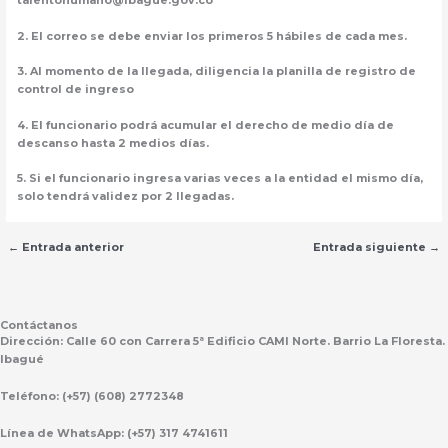
talentohumano@ibague.gov.co
2. El correo se debe enviar los primeros 5 hábiles de cada mes.
3. Al momento de la llegada, diligencia la planilla de registro de
control de ingreso
4. El funcionario podrá acumular el derecho de medio día de
descanso hasta 2 medios días.
5. Si el funcionario ingresa varias veces a la entidad el mismo día,
solo tendrá validez por 2 llegadas.
←
Entrada anterior
Entrada siguiente
→
Contáctanos
Dirección:
Calle 60 con Carrera 5ª Edificio CAMI Norte. Barrio La Floresta.
Ibagué
Teléfono:
(+57) (608) 2772348
Línea de WhatsApp:
(+57) 317 4741611