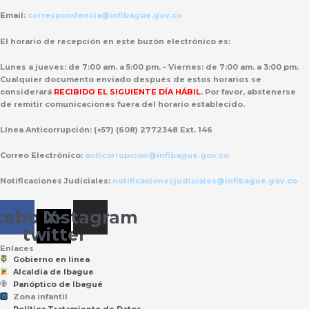
Email:
correspondencia@infibague.gov.co
El horario de recepción
en este buzón electrónico es:
Lunes a jueves: de 7:00 am. a 5:00 pm. – Viernes: de 7:00 am. a 3:00 pm.
Cualquier documento enviado
después de estos horarios
se
considerará
RECIBIDO EL SIGUIENTE DÍA HÁBIL
. Por favor, abstenerse
de remitir comunicaciones fuera del horario establecido.
Línea Anticorrupción:
(+57) (608) 2772348 Ext. 146
Correo Electrónico:
anticorrupcion@infibague.gov.co
Notificaciones Judiciales:
notificacionesjudiciales@infibague.gov.co
cebook
Instagram
X-
twitter
Enlaces
Gobierno en linea
Alcaldia de Ibague
Panóptico de Ibagué
Zona infantil
til
Z
ona
Inf
a
n
Política Tratamiento de Datos