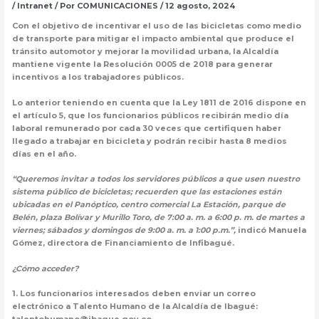
/
Intranet
/ Por
COMUNICACIONES
/
12 agosto, 2024
Con el objetivo de incentivar el uso de las bicicletas como medio
de transporte para mitigar el impacto ambiental que produce el
tránsito automotor y mejorar la movilidad urbana, la Alcaldía
mantiene vigente la Resolución 0005 de 2018 para generar
incentivos a los trabajadores públicos.
Lo anterior teniendo en cuenta que la Ley 1811 de 2016 dispone en
el artículo 5, que los funcionarios públicos recibirán medio día
laboral remunerado por cada 30 veces que certifiquen haber
llegado a trabajar en bicicleta y podrán recibir hasta 8 medios
días en el año.
“Queremos invitar a todos los servidores públicos a que usen nuestro
sistema público de bicicletas; recuerden que las estaciones están
ubicadas en el Panóptico, centro comercial La Estación, parque de
Belén, plaza Bolívar y Murillo Toro, de 7:00 a. m. a 6:00 p. m. de martes a
viernes; sábados y domingos de 9:00 a. m. a 1:00 p.m.”,
indicó Manuela
Gómez, directora de Financiamiento de Infibagué.
¿Cómo acceder?
1. Los funcionarios interesados deben enviar un correo
electrónico a Talento Humano de la Alcaldía de Ibagué: