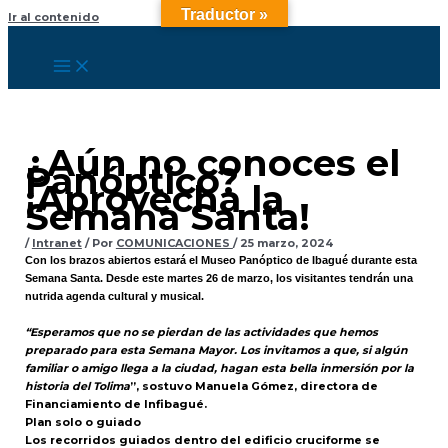
Traductor »
Ir al contenido
¿Aún no conoces el
Panóptico?
¡Aprovecha la
Semana Santa!
/
Intranet
/ Por
COMUNICACIONES
/
25 marzo, 2024
Con los brazos abiertos estará el Museo Panóptico de Ibagué durante esta
Semana Santa. Desde este martes 26 de marzo, los visitantes tendrán una
nutrida agenda cultural y musical.
“Esperamos que no se pierdan de las actividades que hemos
preparado para esta Semana Mayor. Los invitamos a que, si algún
familiar o amigo llega a la ciudad, hagan esta bella inmersión por la
historia del Tolima
”, sostuvo Manuela Gómez, directora de
Financiamiento de Infibagué.
Plan solo o guiado
Los recorridos guiados dentro del edificio cruciforme se