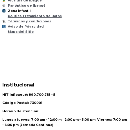
Alcaldia de Ibague
Panóptico de Ibagué
Zona infantil
til
Z
ona
Inf
a
n
Política Tratamiento de Datos
Términos y condiciones
Aviso de Privacidad
Mapa del Sitio
Institucional
NIT Infibagué: 890.700.755 – 5
Código Postal: 730001
Horario de atención:
Lunes a jueves: 7:00 am – 12:00 m | 2:00 pm – 5:00 pm. Viernes: 7:00 am
– 3:00 pm (Jornada Continua)