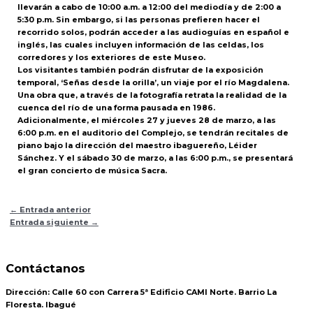
llevarán a cabo de 10:00 a.m. a 12:00 del mediodía y de 2:00 a
5:30 p.m. Sin embargo, si las personas prefieren hacer el
recorrido solos, podrán acceder a las audioguías en español e
inglés, las cuales incluyen información de las celdas, los
corredores y los exteriores de este Museo.
Los visitantes también podrán disfrutar de la exposición
temporal, ‘Señas desde la orilla’, un viaje por el río Magdalena.
Una obra que, a través de la fotografía retrata la realidad de la
cuenca del río de una forma pausada en 1986.
Adicionalmente, el miércoles 27 y jueves 28 de marzo, a las
6:00 p.m. en el auditorio del Complejo, se tendrán recitales de
piano bajo la dirección del maestro ibaguereño, Léider
Sánchez. Y el sábado 30 de marzo, a las 6:00 p.m., se presentará
el gran concierto de música Sacra.
←
Entrada anterior
Entrada siguiente
→
Contáctanos
Dirección:
Calle 60 con Carrera 5ª Edificio CAMI Norte. Barrio La
Floresta. Ibagué