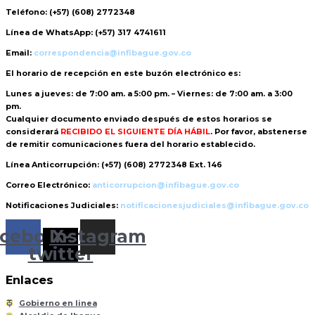
Teléfono:
(+57) (608) 2772348
Línea de WhatsApp:
(+57) 317 4741611
Email:
correspondencia@infibague.gov.co
El horario de recepción
en este buzón electrónico es:
Lunes a jueves: de 7:00 am. a 5:00 pm. – Viernes: de 7:00 am. a 3:00
pm.
Cualquier documento enviado
después de estos horarios
se
considerará
RECIBIDO EL SIGUIENTE DÍA HÁBIL
. Por favor, abstenerse
de remitir comunicaciones fuera del horario establecido.
Línea Anticorrupción:
(+57) (608) 2772348 Ext. 146
Correo Electrónico:
anticorrupcion@infibague.gov.co
Notificaciones Judiciales:
notificacionesjudiciales@infibague.gov.co
cebook
Instagram
X-
twitter
Enlaces
Gobierno en linea