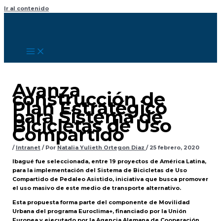
Ir al contenido
Avanza
construcción de
Plan Estratégico
para Sistema de
Bicicletas de Uso
Compartido
/
Intranet
/ Por
Natalia Yulieth Ortegon Diaz
/
25 febrero, 2020
Ibagué fue seleccionada, entre 19 proyectos de América Latina,
para la implementación del Sistema de Bicicletas de Uso
Compartido de Pedaleo Asistido, iniciativa que busca promover
el uso masivo de este medio de transporte alternativo.
Esta propuesta forma parte del componente de Movilidad
Urbana del programa Euroclima+, financiado por la Unión
Europea y ejecutado por la Agencia Alemana de Cooperación