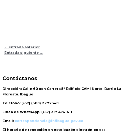
←
Entrada anterior
Entrada siguiente
→
Contáctanos
Dirección:
Calle 60 con Carrera 5ª Edificio CAMI Norte. Barrio La
Floresta. Ibagué
Teléfono:
(+57) (608) 2772348
Línea de WhatsApp:
(+57) 317 4741611
Email:
correspondencia@infibague.gov.co
El horario de recepción
en este buzón electrónico es: