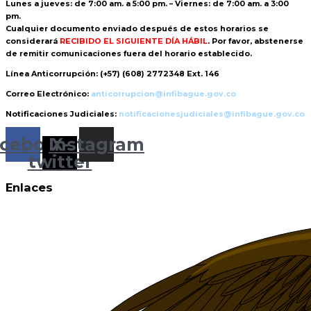
Lunes a jueves: de 7:00 am. a 5:00 pm. – Viernes: de 7:00 am. a 3:00
pm.
Cualquier documento enviado
después de estos horarios
se
considerará
RECIBIDO EL SIGUIENTE DÍA HÁBIL
. Por favor, abstenerse
de remitir comunicaciones fuera del horario establecido.
Línea Anticorrupción:
(+57) (608) 2772348 Ext. 146
Correo Electrónico:
anticorrupcion@infibague.gov.co
Notificaciones Judiciales:
notificacionesjudiciales@infibague.gov.co
cebook
Instagram
X-
twitter
Enlaces