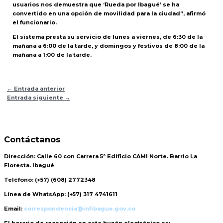
usuarios nos demuestra que ‘Rueda por Ibagué’ se ha
convertido en una opción de movilidad para la ciudad”, afirmó
el funcionario.
El sistema presta su servicio de lunes a viernes, de 6:30 de la
mañana a 6:00 de la tarde, y domingos y festivos de 8:00 de la
mañana a 1:00 de la tarde.
←
Entrada anterior
Entrada siguiente
→
Contáctanos
Dirección:
Calle 60 con Carrera 5ª Edificio CAMI Norte. Barrio La
Floresta. Ibagué
Teléfono:
(+57) (608) 2772348
Línea de WhatsApp:
(+57) 317 4741611
Email:
correspondencia@infibague.gov.co
El horario de recepción
en este buzón electrónico es: