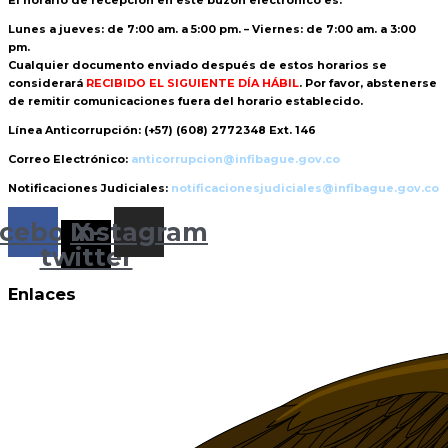
Lunes a jueves: de 7:00 am. a 5:00 pm. – Viernes: de 7:00 am. a 3:00
pm.
Cualquier documento enviado
después de estos horarios
se
considerará
RECIBIDO EL SIGUIENTE DÍA HÁBIL
. Por favor, abstenerse
de remitir comunicaciones fuera del horario establecido.
Línea Anticorrupción:
(+57) (608) 2772348 Ext. 146
Correo Electrónico:
anticorrupcion@infibague.gov.co
Notificaciones Judiciales:
notificacionesjudiciales@infibague.gov.co
cebook
Instagram
X-
twitter
Enlaces