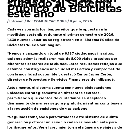
sumado al Sistema
Público de Bicicletas
este año
/
Intranet
/ Por
COMUNICACIONES
/
8 julio, 2026
Cada vez son más los ibaguereños que le apuestan a la
movilidad sostenible: durante el primer semestre de 2026,
1.638 nuevos usuarios se registraron en el Sistema Público de
Bicicletas ‘Rueda por Ibagué’.
“Hemos alcanzando un total de 6.187 ciudadanos inscritos,
quienes además realizaron más de 5.000 viajes gratuitos por
diferentes sectores de la ciudad. Estos resultados reflejan que
estamos construyendo una ciudad más activa y comprometida
con la movilidad sostenible”, destacó Carlos Javier Cerón,
director de Proyectos y Servicios Financieros de Infibagué.
Actualmente, el sistema cuenta con nueve biciestaciones
ubicadas estratégicamente en diferentes sectores,
permitiendo que cientos de ciudadanos se desplacen
diariamente de manera segura y gratuita, mientras contribuyen
a la reducción de emisiones de gas carbono.
“Seguimos trabajando para fortalecer este sistema de quinta
generación y ofrecer un servicio cada vez más eficiente para
los ibaguereños. Ver el crecimiento en el número de viajes y de