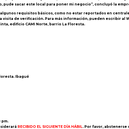
ito, pude sacar este local para poner mi negocio”, concluyó la emp
 algunos requisitos básicos, como no estar reportados en central
visita de verificación. Para más información, pueden escribir al Wh
nta, edificio CAMI Norte, barrio La Floresta.
Floresta. Ibagué
0 pm.
siderará
RECIBIDO EL SIGUIENTE DÍA HÁBIL
. Por favor, abstenerse