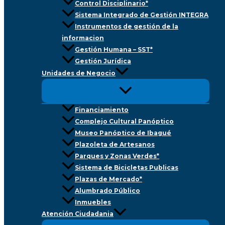
Control Disciplinario*
Sistema Integrado de Gestión INTEGRA
Instrumentos de gestión de la
informacion
Gestión Humana – SST*
Gestión Jurídica
Unidades de Negocio
Financiamiento
Complejo Cultural Panóptico
Museo Panóptico de Ibagué
Plazoleta de Artesanos
Parques y Zonas Verdes*
Sistema de Bicicletas Publicas
Plazas de Mercado*
Alumbrado Público
Inmuebles
Atención Ciudadania