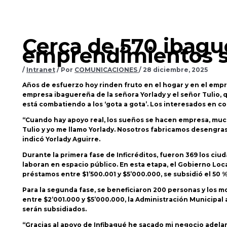
Cerca de 570 ibagu
emprendimientos sin
/
Intranet
/ Por
COMUNICACIONES
/
28 diciembre, 2025
Años de esfuerzo hoy rinden fruto en el hogar y en el empr
empresa ibaguereña de la señora Yorlady y el señor Tulio, q
está combatiendo a los ‘gota a gota’. Los interesados en c
“Cuando hay apoyo real, los sueños se hacen empresa, mucha
Tulio y yo me llamo Yorlady. Nosotros fabricamos desengra
indicó Yorlady Aguirre.
Durante la primera fase de Inficréditos, fueron 369 los ciu
laboran en espacio público. En esta etapa, el Gobierno Loca
préstamos entre $1’500.001 y $5’000.000, se subsidió el 50 %
Para la segunda fase, se beneficiaron 200 personas y los mo
entre $2’001.000 y $5’000.000, la Administración Municipal 
serán subsidiados.
“Gracias al apoyo de Infibagué he sacado mi negocio adel