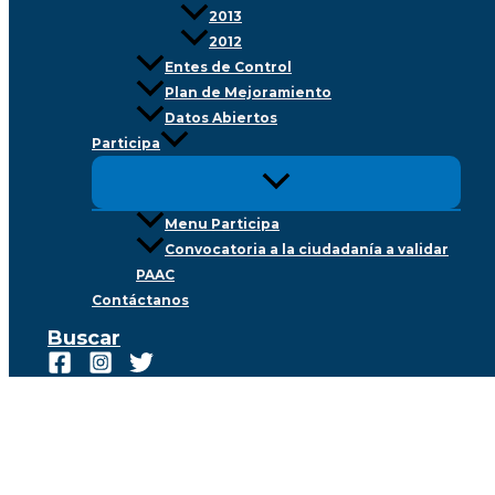
2013
2012
Entes de Control
Plan de Mejoramiento
Datos Abiertos
Participa
Menu Participa
Convocatoria a la ciudadanía a validar
PAAC
Contáctanos
Buscar