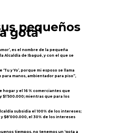
 sus pequeños
a gota’
 amor’, es el nombre de la pequeña
a Alcaldía de Ibagué, y con el que se
 ‘Tu y Yo’, porque mi esposo se llama
n para manos, ambientador para piso”,
de hogar y el 16 % comerciantes que
y $1’500.000; mientras que para los
caldía subsidia el 100% de los intereses;
 y $8’000.000, el 30% de los intereses
 buenos tiempos, no tenemos un ‘gota a