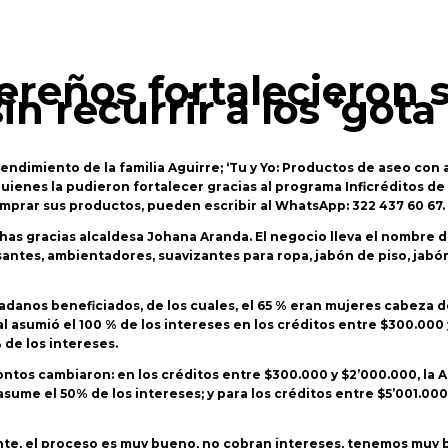
ereños fortalecieron
 recurrir a los ‘gota 
endimiento de la familia Aguirre; ‘Tu y Yo: Productos de aseo con
uienes la pudieron fortalecer gracias al programa Inficréditos de l
omprar sus productos, pueden escribir al WhatsApp: 322 437 60 67.
s gracias alcaldesa Johana Aranda. El negocio lleva el nombre de
santes, ambientadores, suavizantes para ropa, jabón de piso, jabó
dadanos beneficiados, de los cuales, el 65 % eran mujeres cabeza 
l asumió el 100 % de los intereses en los créditos entre $300.000 
 de los intereses.
ntos cambiaron: en los créditos entre $300.000 y $2’000.000, la Al
asume el 50% de los intereses; y para los créditos entre $5’001.000
ante, el proceso es muy bueno, no cobran intereses, tenemos muy