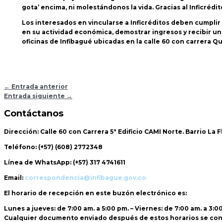
gota’ encima, ni molestándonos la vida. Gracias al Inficréd
Los interesados en vincularse a Inficréditos deben cumplir
en su actividad económica, demostrar ingresos y recibir una 
oficinas de Infibagué ubicadas en la calle 60 con carrera Qui
←
Entrada anterior
Entrada siguiente
→
Contáctanos
Dirección:
Calle 60 con Carrera 5ª Edificio CAMI Norte. Barrio La 
Teléfono:
(+57) (608) 2772348
Línea de WhatsApp:
(+57) 317 4741611
Email:
correspondencia@infibague.gov.co
El horario de recepción
en este buzón electrónico es:
Lunes a jueves: de 7:00 am. a 5:00 pm. – Viernes: de 7:00 am. a 3:0
Cualquier documento enviado
después de estos horarios
se con