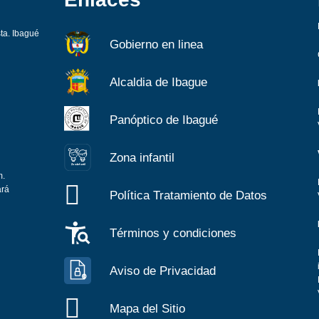
sta. Ibagué
Gobierno en linea
Alcaldia de Ibague
Panóptico de Ibagué
Zona infantil
Z
ona
Inf
a
n
til
m.
ará
Política Tratamiento de Datos
Términos y condiciones
Aviso de Privacidad
Mapa del Sitio