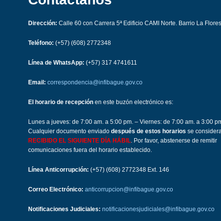
Dirección:
Calle 60 con Carrera 5ª Edificio CAMI Norte. Barrio La Flore
Teléfono:
(+57) (608) 2772348
Línea de WhatsApp:
(+57) 317 4741611
Email:
correspondencia@infibague.gov.co
El horario de recepción
en este buzón electrónico es:
Lunes a jueves: de 7:00 am. a 5:00 pm. – Viernes: de 7:00 am. a 3:00 p
Cualquier documento enviado
después de estos horarios
se consider
RECIBIDO EL SIGUIENTE DÍA HÁBIL
. Por favor, abstenerse de remitir
comunicaciones fuera del horario establecido.
Línea Anticorrupción:
(+57) (608) 2772348 Ext. 146
Correo Electrónico:
anticorrupcion@infibague.gov.co
Notificaciones Judiciales:
notificacionesjudiciales@infibague.gov.co