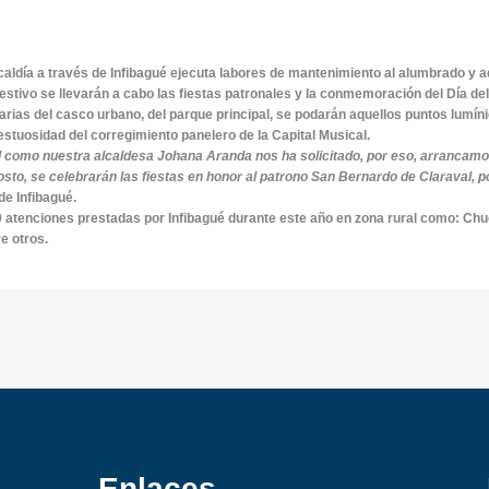
lcaldía a través de Infibagué ejecuta labores de mantenimiento al alumbrado y 
estivo se llevarán a cabo las fiestas patronales y la conmemoración del Día d
narias del casco urbano, del parque principal, se podarán aquellos puntos lumín
ajestuosidad del corregimiento panelero de la Capital Musical.
como nuestra alcaldesa Johana Aranda nos ha solicitado, por eso, arrancamos
sto, se celebrarán las fiestas en honor al patrono San Bernardo de Claraval, p
de Infibagué.
atenciones prestadas por Infibagué durante este año en zona rural como: Chucu
e otros.
Enlaces