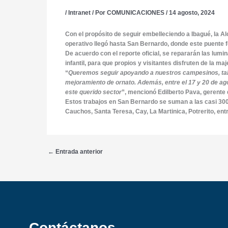
/
Intranet
/ Por
COMUNICACIONES
/
14 agosto, 2024
Con el propósito de seguir embelleciendo a Ibagué, la A
operativo llegó hasta San Bernardo, donde este puente f
De acuerdo con el reporte oficial, se repararán las lumi
infantil, para que propios y visitantes disfruten de la m
“
Queremos seguir apoyando a nuestros campesinos, tal 
mejoramiento de ornato. Además, entre el 17 y 20 de ago
este querido sector
”, mencionó Edilberto Pava, gerente 
Estos trabajos en San Bernardo se suman a las casi 300 
Cauchos, Santa Teresa, Cay, La Martinica, Potrerito, entr
←
Entrada anterior
Contáctanos