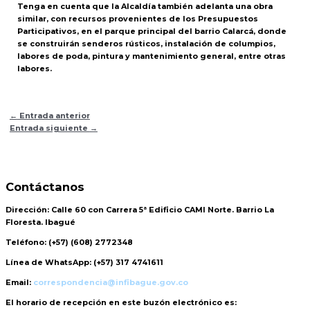
Tenga en cuenta que la Alcaldía también adelanta una obra
similar, con recursos provenientes de los Presupuestos
Participativos, en el parque principal del barrio Calarcá, donde
se construirán senderos rústicos, instalación de columpios,
labores de poda, pintura y mantenimiento general, entre otras
labores.
←
Entrada anterior
Entrada siguiente
→
Contáctanos
Dirección:
Calle 60 con Carrera 5ª Edificio CAMI Norte. Barrio La
Floresta. Ibagué
Teléfono:
(+57) (608) 2772348
Línea de WhatsApp:
(+57) 317 4741611
Email:
correspondencia@infibague.gov.co
El horario de recepción
en este buzón electrónico es: