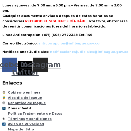
Lunes a jueves: de 7:00 am. a 5:00 pm. – Viernes: de 7:00 am. a 3:00
pm.
Cualquier documento enviado
después de estos horarios
se
considerará
RECIBIDO EL SIGUIENTE DÍA HÁBIL
. Por favor, abstenerse
de remitir comunicaciones fuera del horario establecido.
Línea Anticorrupción:
(+57) (608) 2772348 Ext. 146
Correo Electrónico:
anticorrupcion@infibague.gov.co
Notificaciones Judiciales:
notificacionesjudiciales@infibague.gov.co
cebook
Instagram
X-
twitter
Enlaces
Gobierno en linea
Alcaldia de Ibague
Panóptico de Ibagué
Zona infantil
til
Z
ona
Inf
a
n
Política Tratamiento de Datos
Términos y condiciones
Aviso de Privacidad
Mapa del Sitio