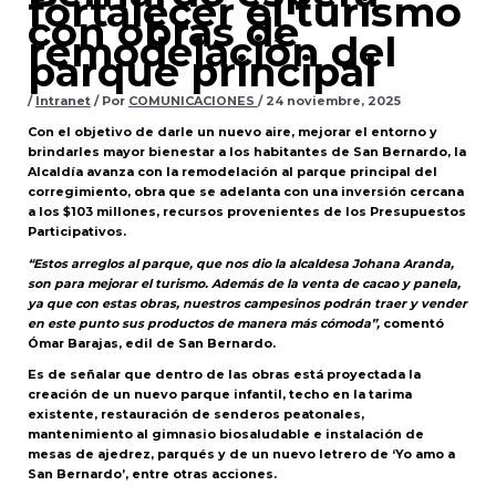
fortalecer el turismo
con obras de
remodelación del
parque principal
/
Intranet
/ Por
COMUNICACIONES
/
24 noviembre, 2025
Con el objetivo de darle un nuevo aire, mejorar el entorno y
brindarles mayor bienestar a los habitantes de San Bernardo, la
Alcaldía avanza con la remodelación al parque principal del
corregimiento, obra que se adelanta con una inversión cercana
a los $103 millones, recursos provenientes de los Presupuestos
Participativos.
“Estos arreglos al parque, que nos dio la alcaldesa Johana Aranda,
son para mejorar el turismo. Además de la venta de cacao y panela,
ya que con estas obras, nuestros campesinos podrán traer y vender
en este punto sus productos de manera más cómoda”,
comentó
Ómar Barajas, edil de San Bernardo.
Es de señalar que dentro de las obras está proyectada la
creación de un nuevo parque infantil, techo en la tarima
existente, restauración de senderos peatonales,
mantenimiento al gimnasio biosaludable e instalación de
mesas de ajedrez, parqués y de un nuevo letrero de ‘Yo amo a
San Bernardo’, entre otras acciones.