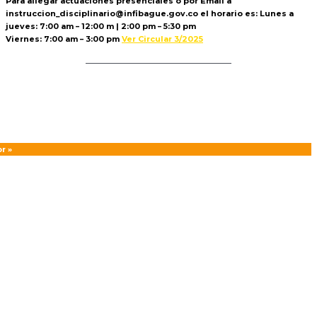
Para allegar actuaciones presenciales o por Email a
instruccion_disciplinario@infibague.gov.co el horario es: Lunes a
jueves: 7:00 am – 12:00 m | 2:00 pm – 5:30 pm
Viernes: 7:00 am – 3:00 pm
Ver Circular 3/2025
Politica de Tratamiento de Datos
r »