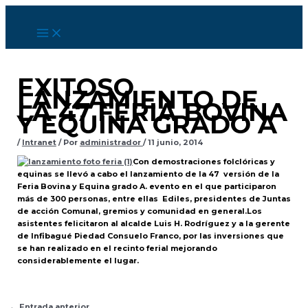
Ir
al
contenido
EXITOSO
LANZAMIENTO DE
LA 47 FERIA BOVINA
Y EQUINA GRADO A
/
Intranet
/ Por
administrador
/
11 junio, 2014
Con demostraciones folclóricas y
equinas se llevó a cabo el lanzamiento de la 47 versión de la
Feria Bovina y Equina grado A. evento en el que participaron
más de 300 personas, entre ellas Ediles, presidentes de Juntas
de acción Comunal, gremios y comunidad en general.Los
asistentes felicitaron al alcalde Luis H. Rodríguez y a la gerente
de Infibagué Piedad Consuelo Franco, por las inversiones que
se han realizado en el recinto ferial mejorando
considerablemente el lugar.
←
Entrada anterior