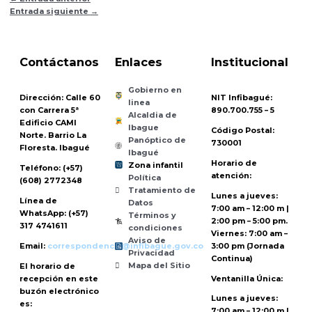
Entrada siguiente
→
Contáctanos
Enlaces
Institucional
Gobierno en
Dirección:
Calle 60
NIT Infibagué:
linea
con Carrera 5ª
890.700.755 – 5
Alcaldia de
Edificio CAMI
Ibague
Código Postal:
Norte. Barrio La
Panóptico de
730001
Floresta. Ibagué
Ibagué
Horario de
Zona infantil
Teléfono:
(+57)
til
Z
ona
Inf
a
n
atención:
Política
(608) 2772348
Tratamiento de
Lunes a jueves:
Línea de
Datos
7:00 am – 12:00 m |
WhatsApp:
(+57)
Términos y
2:00 pm – 5:00 pm.
317 4741611
condiciones
Viernes: 7:00 am –
Aviso de
Email:
correspondencia@infibague.gov.co
3:00 pm (Jornada
Privacidad
Continua)
Mapa del Sitio
El horario de
recepción
en este
Ventanilla Única:
buzón electrónico
Lunes a jueves:
es:
7:00 am – 12:00 m |