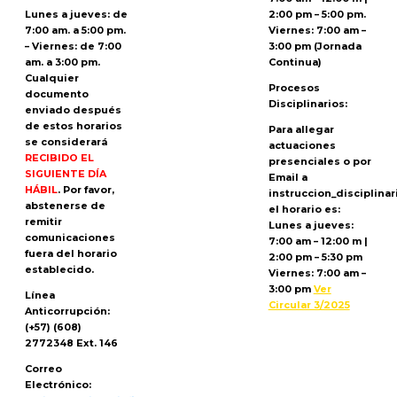
Lunes a jueves: de
2:00 pm – 5:00 pm.
7:00 am. a 5:00 pm.
Viernes: 7:00 am –
– Viernes: de 7:00
3:00 pm (Jornada
am. a 3:00 pm.
Continua)
Cualquier
Procesos
documento
Disciplinarios:
enviado
después
de estos horarios
Para allegar
se considerará
actuaciones
RECIBIDO EL
presenciales o por
SIGUIENTE DÍA
Email a
HÁBIL
. Por favor,
instruccion_disciplina
abstenerse de
el horario es:
remitir
Lunes a jueves:
comunicaciones
7:00 am – 12:00 m |
fuera del horario
2:00 pm – 5:30 pm
establecido.
Viernes: 7:00 am –
3:00 pm
Ver
Línea
Circular 3/2025
Anticorrupción:
(+57) (608)
2772348 Ext. 146
Correo
Electrónico: