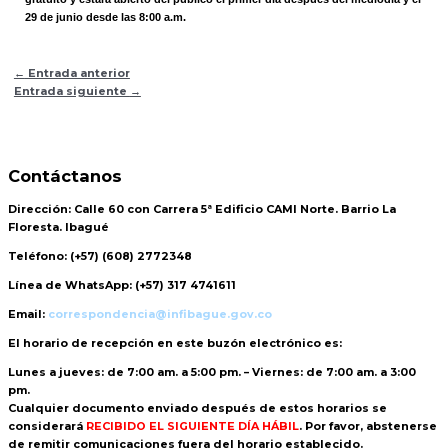
29 de junio desde las 8:00 a.m.
←
Entrada anterior
Entrada siguiente
→
Contáctanos
Dirección:
Calle 60 con Carrera 5ª Edificio CAMI Norte. Barrio La
Floresta. Ibagué
Teléfono:
(+57) (608) 2772348
Línea de WhatsApp:
(+57) 317 4741611
Email:
correspondencia@infibague.gov.co
El horario de recepción
en este buzón electrónico es:
Lunes a jueves: de 7:00 am. a 5:00 pm. – Viernes: de 7:00 am. a 3:00
pm.
Cualquier documento enviado
después de estos horarios
se
considerará
RECIBIDO EL SIGUIENTE DÍA HÁBIL
. Por favor, abstenerse
de remitir comunicaciones fuera del horario establecido.