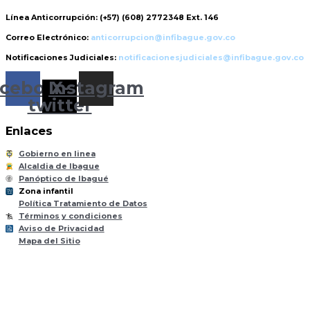
Línea Anticorrupción:
(+57) (608) 2772348 Ext. 146
Correo Electrónico:
anticorrupcion@infibague.gov.co
Notificaciones Judiciales:
notificacionesjudiciales@infibague.gov.co
cebook
Instagram
X-
twitter
Enlaces
Gobierno en linea
Alcaldia de Ibague
Panóptico de Ibagué
Zona infantil
til
Z
ona
Inf
a
n
Política Tratamiento de Datos
Términos y condiciones
Aviso de Privacidad
Mapa del Sitio