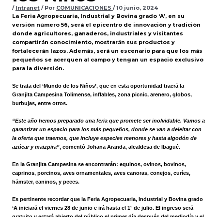
/
Intranet
/ Por
COMUNICACIONES
/
10 junio, 2024
La Feria Agropecuaria, Industrial y Bovina grado ‘A’, en su
versión número 56, será el epicentro de innovación y tradición
donde agricultores, ganaderos, industriales y visitantes
compartirán conocimiento, mostrarán sus productos y
fortalecerán lazos. Además, será un escenario para que los más
pequeños se acerquen al campo y tengan un espacio exclusivo
para la diversión.
Se trata del ‘Mundo de los Niños’, que en esta oportunidad traerá la
Granjita Campesina Tolimense, inflables, zona picnic, arenero, globos,
burbujas, entre otros.
“Este año hemos preparado una feria que promete ser inolvidable. Vamos a
garantizar un espacio para los más pequeños, donde se van a deleitar con
la oferta que traemos, que incluye especies menores y hasta algodón de
azúcar y maizpira”
, comentó Johana Aranda, alcaldesa de Ibagué.
En la Granjita Campesina se encontrarán: equinos, ovinos, bovinos,
caprinos, porcinos, aves ornamentales, aves canoras, conejos, curíes,
hámster, caninos, y peces.
Es pertinente recordar que la Feria Agropecuaria, Industrial y Bovina grado
‘A iniciará el viernes 28 de junio e irá hasta el 1° de julio. El ingreso será
gratuito y estará abierto del público el primer día después del mediodía y el