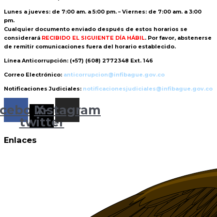
Lunes a jueves: de 7:00 am. a 5:00 pm. – Viernes: de 7:00 am. a 3:00
pm.
Cualquier documento enviado
después de estos horarios
se
considerará
RECIBIDO EL SIGUIENTE DÍA HÁBIL
. Por favor, abstenerse
de remitir comunicaciones fuera del horario establecido.
Línea Anticorrupción:
(+57) (608) 2772348 Ext. 146
Correo Electrónico:
anticorrupcion@infibague.gov.co
Notificaciones Judiciales:
notificacionesjudiciales@infibague.gov.co
cebook
Instagram
X-
twitter
Enlaces