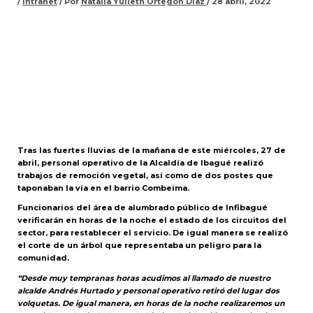
/
Intranet
/ Por
Natalia Yulieth Ortegon Diaz
/
28 abril, 2022
Tras las fuertes lluvias de la mañana de este miércoles, 27 de
abril, personal operativo de la Alcaldía de Ibagué realizó
trabajos de remoción vegetal, así como de dos postes que
taponaban la vía en el barrio Combeima.
Funcionarios del área de alumbrado público de Infibagué
verificarán en horas de la noche el estado de los circuitos del
sector, para restablecer el servicio. De igual manera se realizó
el corte de un árbol que representaba un peligro para la
comunidad.
“Desde muy tempranas horas acudimos al llamado de nuestro
alcalde Andrés Hurtado y personal operativo retiró del lugar dos
volquetas. De igual manera, en horas de la noche realizaremos un