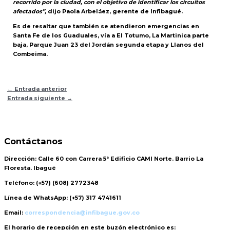
recorrido por la ciudad, con el objetivo de identificar los circuitos
afectados”,
dijo Paola Arbeláez, gerente de Infibagué.
Es de resaltar que también se atendieron emergencias en
Santa Fe de los Guaduales, vía a El Totumo, La Martinica parte
baja, Parque Juan 23 del Jordán segunda etapa y Llanos del
Combeima.
←
Entrada anterior
Entrada siguiente
→
Contáctanos
Dirección:
Calle 60 con Carrera 5ª Edificio CAMI Norte. Barrio La
Floresta. Ibagué
Teléfono:
(+57) (608) 2772348
Línea de WhatsApp:
(+57) 317 4741611
Email:
correspondencia@infibague.gov.co
El horario de recepción
en este buzón electrónico es: