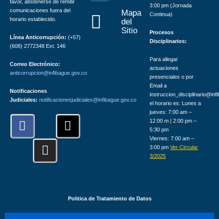
favor, abstenerse de remitir
3:00 pm (Jornada
comunicaciones fuera del
Mapa
Continua)
horario establecido.
del
Sitio
Procesos
Línea Anticorrupción:
(+57)
Disciplinarios:
(608) 2772348 Ext. 146
Para allegar
Correo Electrónico:
actuaciones
anticorrupcion@infibague.gov.co
presenciales o por
Email a
Notificaciones
instruccion_disciplinario@inf
Judiciales:
notificacionesjudiciales@infibague.gov.co
el horario es: Lunes a
jueves: 7:00 am –
F
I
X
12:00 m | 2:00 pm –
a
n
-
5:30 pm
Viernes: 7:00 am –
c
s
t
3:00 pm
Ver Circular
e
t
w
3/2025
b
a
i
o
g
t
o
r
t
Politica de Tratamiento de Datos
k
a
e
m
r