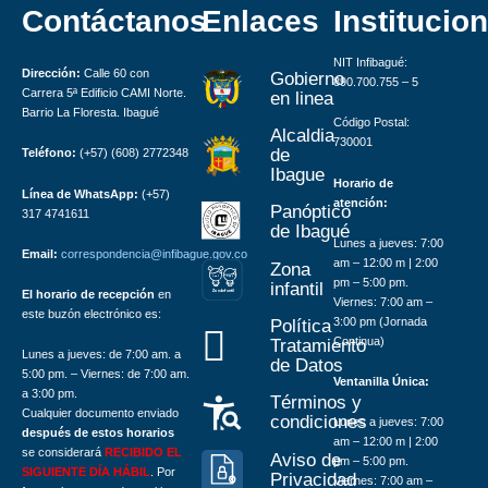
Contáctanos
Enlaces
Institucion
NIT Infibagué:
Dirección:
Calle 60 con
Gobierno
890.700.755 – 5
Carrera 5ª Edificio CAMI Norte.
en linea
Barrio La Floresta. Ibagué
Código Postal:
Alcaldia
730001
de
Teléfono:
(+57) (608) 2772348
Ibague
Horario de
Línea de WhatsApp:
(+57)
atención:
Panóptico
317 4741611
de Ibagué
Lunes a jueves: 7:00
Email:
correspondencia@infibague.gov.co
am – 12:00 m | 2:00
Zona
pm – 5:00 pm.
infantil
El horario de recepción
en
Z
ona
Inf
a
n
til
Viernes: 7:00 am –
este buzón electrónico es:
3:00 pm (Jornada
Política
Continua)
Tratamiento
Lunes a jueves: de 7:00 am. a
de Datos
5:00 pm. – Viernes: de 7:00 am.
Ventanilla Única:
a 3:00 pm.
Términos y
Cualquier documento enviado
condiciones
Lunes a jueves: 7:00
después de estos horarios
am – 12:00 m | 2:00
se considerará
RECIBIDO EL
Aviso de
pm – 5:00 pm.
SIGUIENTE DÍA HÁBIL
. Por
Privacidad
Viernes: 7:00 am –