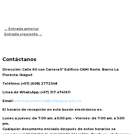
←
Entrada anterior
Entrada siguiente
→
Contáctanos
Dirección:
Calle 60 con Carrera 5ª Edificio CAMI Norte. Barrio La
Floresta. Ibagué
Teléfono:
(+57) (608) 2772348
Línea de WhatsApp:
(+57) 317 4741611
Email:
correspondencia@infibague.gov.co
El horario de recepción
en este buzón electrónico es:
Lunes a jueves: de 7:00 am. a 5:00 pm. – Viernes: de 7:00 am. a 3:00
pm.
Cualquier documento enviado
después de estos horarios
se