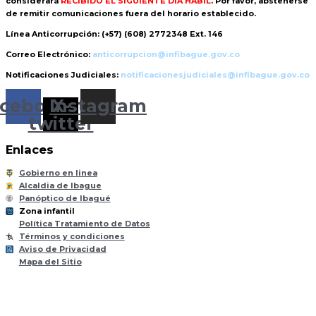
considerará
RECIBIDO EL SIGUIENTE DÍA HÁBIL
. Por favor, abstenerse
de remitir comunicaciones fuera del horario establecido.
Línea Anticorrupción:
(+57) (608) 2772348 Ext. 146
Correo Electrónico:
anticorrupcion@infibague.gov.co
Notificaciones Judiciales:
notificacionesjudiciales@infibague.gov.co
cebook
Instagram
X-
twitter
Enlaces
Gobierno en linea
Alcaldia de Ibague
Panóptico de Ibagué
Zona infantil
til
Z
ona
Inf
a
n
Política Tratamiento de Datos
Términos y condiciones
Aviso de Privacidad
Mapa del Sitio