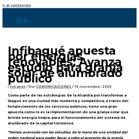
Ir al contenido
Infibagué apuesta
por energías
renovables: Avanza
estudio para granja
solar de alumbrado
público
/
Intranet
/ Por
COMUNICACIONES
/
19 noviembre, 2025
Como parte de las estrategias de la Alcaldía por transformar a
Ibagué en una ciudad más moderna y competitiva, a través del
fortalecimiento de los servicios públicos, tiene una gran
apuesta como lo es la implementación de una granja solar que
brinde energía limpia, para el funcionamiento del sistema de
alumbrado de la capital tolimense.
“Hemos avanzado con los estudios, de la mano de una entidad del
orden nacional para poder llevar a cabo el proyecto de la granja