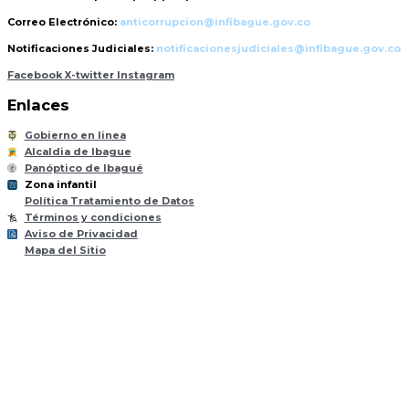
Correo Electrónico:
anticorrupcion@infibague.gov.co
Notificaciones Judiciales:
notificacionesjudiciales@infibague.gov.co
Facebook
X-twitter
Instagram
Enlaces
Gobierno en linea
Alcaldia de Ibague
Panóptico de Ibagué
Zona infantil
til
Z
ona
Inf
a
n
Política Tratamiento de Datos
Términos y condiciones
Aviso de Privacidad
Mapa del Sitio