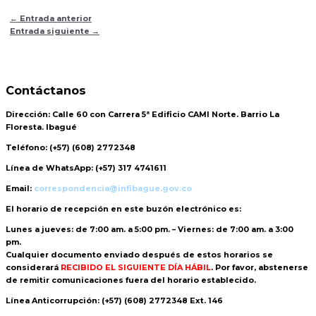
←
Entrada anterior
Entrada siguiente
→
Contáctanos
Dirección:
Calle 60 con Carrera 5ª Edificio CAMI Norte. Barrio La
Floresta. Ibagué
Teléfono:
(+57) (608) 2772348
Línea de WhatsApp:
(+57) 317 4741611
Email:
correspondencia@infibague.gov.co
El horario de recepción
en este buzón electrónico es:
Lunes a jueves: de 7:00 am. a 5:00 pm. – Viernes: de 7:00 am. a 3:00
pm.
Cualquier documento enviado
después de estos horarios
se
considerará
RECIBIDO EL SIGUIENTE DÍA HÁBIL
. Por favor, abstenerse
de remitir comunicaciones fuera del horario establecido.
Línea Anticorrupción:
(+57) (608) 2772348 Ext. 146