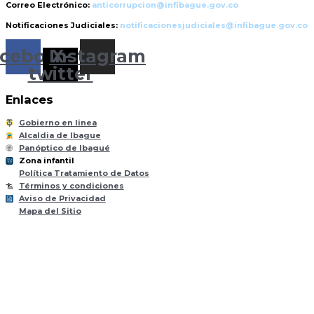
Correo Electrónico:
anticorrupcion@infibague.gov.co
Notificaciones Judiciales:
notificacionesjudiciales@infibague.gov.co
cebook
Instagram
X-
twitter
Enlaces
Gobierno en linea
Alcaldia de Ibague
Panóptico de Ibagué
Zona infantil
til
Z
ona
Inf
a
n
Política Tratamiento de Datos
Términos y condiciones
Aviso de Privacidad
Mapa del Sitio