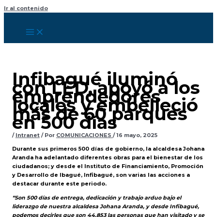
Ir al contenido
Infibagué iluminó
con LED, apoyó a los
emprendedores
locales y embelleció
más de 60 parques
en 500 días
/
Intranet
/ Por
COMUNICACIONES
/
16 mayo, 2025
Durante sus primeros 500 días de gobierno, la alcaldesa Johana
Aranda ha adelantado diferentes obras para el bienestar de los
ciudadanos; y desde el Instituto de Financiamiento, Promoción
y Desarrollo de Ibagué, Infibagué, son varias las acciones a
destacar durante este periodo.
“Son 500 días de entrega, dedicación y trabajo arduo bajo el
liderazgo de nuestra alcaldesa Johana Aranda, y desde Infibagué,
podemos decirles que son 44.853 las personas que han visitado y se