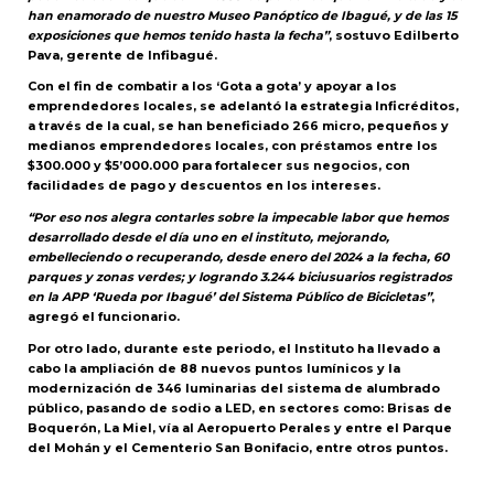
han enamorado de nuestro Museo Panóptico de Ibagué, y de las 15
exposiciones que hemos tenido hasta la fecha”
, sostuvo Edilberto
Pava, gerente de Infibagué.
Con el fin de combatir a los ‘Gota a gota’ y apoyar a los
emprendedores locales, se adelantó la estrategia Inficréditos,
a través de la cual, se han beneficiado 266 micro, pequeños y
medianos emprendedores locales, con préstamos entre los
$300.000 y $5’000.000 para fortalecer sus negocios, con
facilidades de pago y descuentos en los intereses.
“Por eso nos alegra contarles sobre la impecable labor que hemos
desarrollado desde el día uno en el instituto, mejorando,
embelleciendo o recuperando, desde enero del 2024 a la fecha, 60
parques y zonas verdes; y logrando 3.244 biciusuarios registrados
en la APP ‘Rueda por Ibagué’ del Sistema Público de Bicicletas”
,
agregó el funcionario.
Por otro lado, durante este periodo, el Instituto ha llevado a
cabo la ampliación de 88 nuevos puntos lumínicos y la
modernización de 346 luminarias del sistema de alumbrado
público, pasando de sodio a LED, en sectores como: Brisas de
Boquerón, La Miel, vía al Aeropuerto Perales y entre el Parque
del Mohán y el Cementerio San Bonifacio, entre otros puntos.