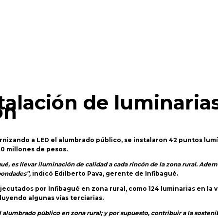
stalación de luminaria
ón
rnizando a LED el alumbrado público, se instalaron 42 puntos lum
0 millones de pesos.
gué, es llevar iluminación de calidad a cada rincón de la zona rural. Ad
 bondades”,
indicó Edilberto Pava, gerente de Infibagué.
ecutados por Infibagué en zona rural, como 124 luminarias en la 
uyendo algunas vías terciarias.
alumbrado público en zona rural; y por supuesto, contribuir a la sostenib