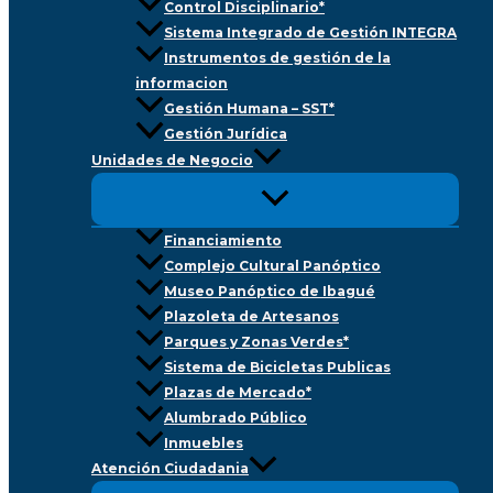
Control Disciplinario*
Sistema Integrado de Gestión INTEGRA
Instrumentos de gestión de la
informacion
Gestión Humana – SST*
Gestión Jurídica
Unidades de Negocio
Financiamiento
Complejo Cultural Panóptico
Museo Panóptico de Ibagué
Plazoleta de Artesanos
Parques y Zonas Verdes*
Sistema de Bicicletas Publicas
Plazas de Mercado*
Alumbrado Público
Inmuebles
Atención Ciudadania