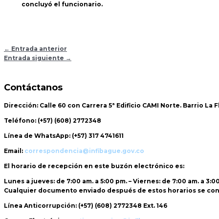
concluyó el funcionario.
←
Entrada anterior
Entrada siguiente
→
Contáctanos
Dirección:
Calle 60 con Carrera 5ª Edificio CAMI Norte. Barrio La 
Teléfono:
(+57) (608) 2772348
Línea de WhatsApp:
(+57) 317 4741611
Email:
correspondencia@infibague.gov.co
El horario de recepción
en este buzón electrónico es:
Lunes a jueves: de 7:00 am. a 5:00 pm. – Viernes: de 7:00 am. a 3:0
Cualquier documento enviado
después de estos horarios
se con
Línea Anticorrupción:
(+57) (608) 2772348 Ext. 146