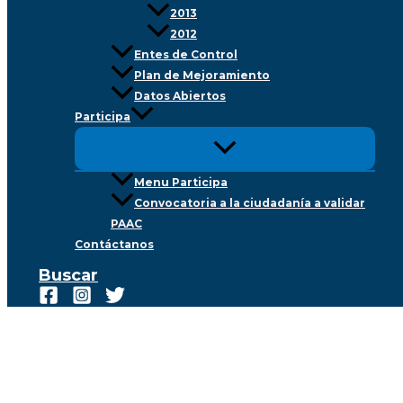
2013
2012
Entes de Control
Plan de Mejoramiento
Datos Abiertos
Participa
Menu Participa
Convocatoria a la ciudadanía a validar
PAAC
Contáctanos
Buscar