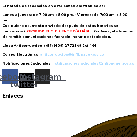
El horario de recepción
en este buzón electrónico es:
Lunes a jueves: de 7:00 am. a 5:00 pm. – Viernes: de 7:00 am. a 3:00
pm.
Cualquier documento enviado
después de estos horarios
se
considerará
RECIBIDO EL SIGUIENTE DÍA HÁBIL
. Por favor, abstenerse
de remitir comunicaciones fuera del horario establecido.
Línea Anticorrupción:
(+57) (608) 2772348 Ext. 146
Correo Electrónico:
anticorrupcion@infibague.gov.co
Notificaciones Judiciales:
notificacionesjudiciales@infibague.gov.co
cebook
Instagram
X-
twitter
Enlaces