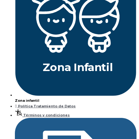
Z
ona
Inf
a
n
til
Zona infantil
Política Tratamiento de Datos
Términos y condiciones