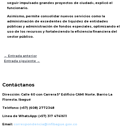
seguir impulsado grandes proyectos de ciudad», explicó el
funcionario.
Asimismo, permite consolidar nuevos servicios como la
administración de excedentes de liquidez de entidades
públicas y administración de fondos especiales, optimizando el
uso de los recursos y fortaleciendo la eficiencia financiera del
sector público.
←
Entrada anterior
Entrada siguiente
→
Contáctanos
Dirección:
Calle 60 con Carrera 5ª Edificio CAMI Norte. Barrio La
Floresta. Ibagué
Teléfono:
(+57) (608) 2772348
Línea de WhatsApp:
(+57) 317 4741611
Email:
correspondencia@infibague.gov.co