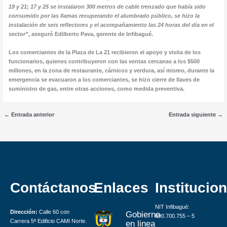
19 y 21; 17 y 25 se instalaron 300 metros de cable trenzado que había sido
consumido por las llamas recuperando el alumbrado público, se hizo la
instalación de seis reflectores y el acompañamiento las 24 horas del día en el
sector”
, aseguró Edilberto Pava, gerente de Infibagué.
Los comerciantes de la Plaza de La 21 recibieron el apoyo y visita de los
funcionarios, quienes contribuyeron con las ventas cercanas a los $500
millones, en la zona de restaurante, cárnicos y verdura, así mismo, durante la
emergencia se evacuaron a los comerciantes, se hizo cierre de llaves de
suministro de gas, entre otras acciones, como medida preventiva.
←
Entrada anterior
Entrada siguiente
→
Contáctanos
Enlaces
Institucion
NIT Infibagué:
Dirección:
Calle 60 con
Gobierno
890.700.755 – 5
Carrera 5ª Edificio CAMI Norte.
en linea