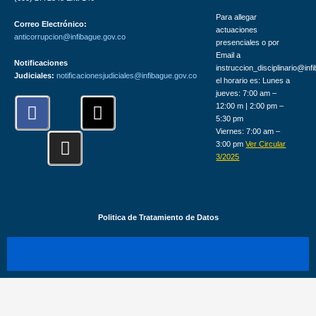
Para allegar
Correo Electrónico:
actuaciones
anticorrupcion@infibague.gov.co
presenciales o por
Email a
Notificaciones
instruccion_disciplinario@inf
Judiciales:
notificacionesjudiciales@infibague.gov.co
el horario es: Lunes a
jueves: 7:00 am –
F
I
X
12:00 m | 2:00 pm –
a
n
-
5:30 pm
Viernes: 7:00 am –
c
s
t
3:00 pm
Ver Circular
e
t
w
3/2025
b
a
i
o
g
t
o
r
t
Politica de Tratamiento de Datos
k
a
e
m
r