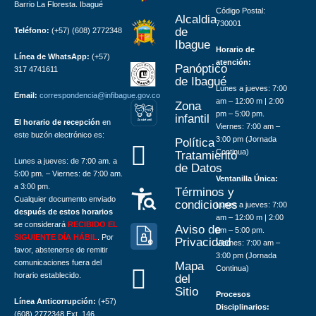
Barrio La Floresta. Ibagué
Código Postal:
Alcaldia
730001
de
Teléfono:
(+57) (608) 2772348
Ibague
Horario de
Línea de WhatsApp:
(+57)
atención:
Panóptico
317 4741611
de Ibagué
Lunes a jueves: 7:00
Email:
correspondencia@infibague.gov.co
am – 12:00 m | 2:00
Zona
pm – 5:00 pm.
infantil
El horario de recepción
en
Z
ona
Inf
a
n
til
Viernes: 7:00 am –
este buzón electrónico es:
3:00 pm (Jornada
Política
Continua)
Tratamiento
Lunes a jueves: de 7:00 am. a
de Datos
5:00 pm. – Viernes: de 7:00 am.
Ventanilla Única:
a 3:00 pm.
Términos y
Cualquier documento enviado
condiciones
Lunes a jueves: 7:00
después de estos horarios
am – 12:00 m | 2:00
se considerará
RECIBIDO EL
Aviso de
pm – 5:00 pm.
SIGUIENTE DÍA HÁBIL
. Por
Privacidad
Viernes: 7:00 am –
favor, abstenerse de remitir
3:00 pm (Jornada
comunicaciones fuera del
Mapa
Continua)
horario establecido.
del
Sitio
Procesos
Línea Anticorrupción:
(+57)
Disciplinarios:
(608) 2772348 Ext. 146