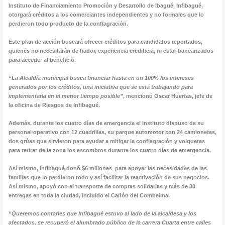
Instituto de Financiamiento Promoción y Desarrollo de Ibagué, Infibagué,
otorgará créditos a los comerciantes independientes y no formales que lo
perdieron todo producto de la conflagración.
Este plan de acción buscará ofrecer créditos para candidatos reportados,
quienes no necesitarán de fiador, experiencia crediticia, ni estar bancarizados
para acceder al beneficio.
“La Alcaldía municipal busca financiar hasta en un 100% los intereses
generados por los créditos, una iniciativa que se está trabajando para
implementarla en el menor tiempo posible”
, mencionó Oscar Huertas, jefe de
la oficina de Riesgos de Infibagué.
Además, durante los cuatro días de emergencia el instituto dispuso de su
personal operativo con 12 cuadrillas, su parque automotor con 24 camionetas,
dos grúas que sirvieron para ayudar a mitigar la conflagración y volquetas
para retirar de la zona los escombros durante los cuatro días de emergencia.
Así mismo, Infibagué donó $6 millones para apoyar las necesidades de las
familias que lo perdieron todo y así facilitar la reactivación de sus negocios.
Así mismo, apoyó con el transporte de compras solidarias y más de 30
entregas en toda la ciudad, incluido el Cañón del Combeima.
“Queremos contarles que Infibagué estuvo al lado de la alcaldesa y los
afectados, se recuperó el alumbrado público de la carrera Cuarta entre calles