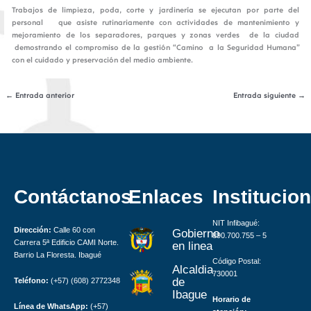
Trabajos de limpieza, poda, corte y jardinería se ejecutan por parte del
personal que asiste rutinariamente con actividades de mantenimiento y
mejoramiento de los separadores, parques y zonas verdes de la ciudad
demostrando el compromiso de la gestión
“Camino a la Seguridad Humana”
con el cuidado y preservación del medio ambiente.
←
Entrada anterior
Entrada siguiente
→
Contáctanos
Enlaces
Institucion
NIT Infibagué:
Dirección:
Calle 60 con
Gobierno
890.700.755 – 5
Carrera 5ª Edificio CAMI Norte.
en linea
Barrio La Floresta. Ibagué
Código Postal:
Alcaldia
730001
de
Teléfono:
(+57) (608) 2772348
Ibague
Horario de
Línea de WhatsApp:
(+57)