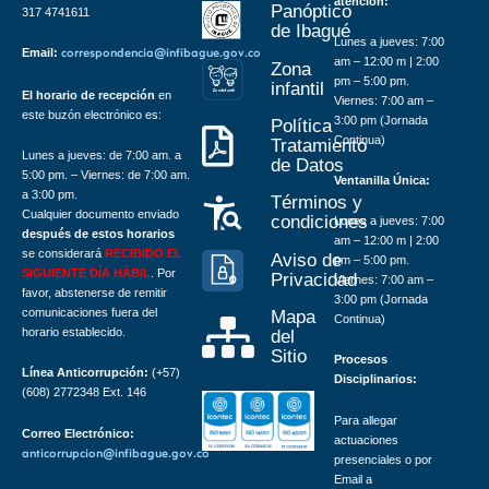
atención:
Panóptico
317 4741611
de Ibagué
Lunes a jueves: 7:00
Email:
correspondencia@infibague.gov.co
am – 12:00 m | 2:00
Zona
pm – 5:00 pm.
infantil
Z
ona
Inf
a
n
til
El horario de recepción
en
Viernes: 7:00 am –
este buzón electrónico es:
3:00 pm (Jornada
Política
Continua)
Tratamiento
Lunes a jueves: de 7:00 am. a
de Datos
5:00 pm. – Viernes: de 7:00 am.
Ventanilla Única:
a 3:00 pm.
Términos y
Cualquier documento enviado
condiciones
Lunes a jueves: 7:00
después de estos horarios
am – 12:00 m | 2:00
se considerará
RECIBIDO EL
Aviso de
pm – 5:00 pm.
SIGUIENTE DÍA HÁBIL
. Por
Privacidad
Viernes: 7:00 am –
favor, abstenerse de remitir
3:00 pm (Jornada
comunicaciones fuera del
Mapa
Continua)
horario establecido.
del
Sitio
Procesos
Línea Anticorrupción:
(+57)
Disciplinarios:
(608) 2772348 Ext. 146
Para allegar
Correo Electrónico:
actuaciones
anticorrupcion@infibague.gov.co
presenciales o por
Email a