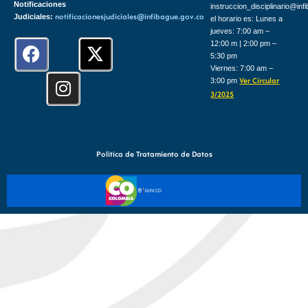
Notificaciones
instruccion_disciplinario@inf
Judiciales:
notificacionesjudiciales@infibague.gov.co
el horario es: Lunes a
jueves: 7:00 am –
F
I
X
12:00 m | 2:00 pm –
5:30 pm
a
n
-
Viernes: 7:00 am –
c
s
t
3:00 pm
Ver Circular
e
t
w
3/2025
b
a
i
o
g
t
o
r
t
Politica de Tratamiento de Datos
k
a
e
m
r