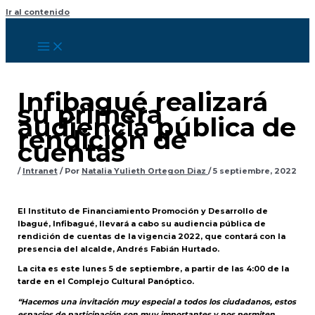
Ir al contenido
Infibagué realizará
su primera
audiencia pública de
rendición de
cuentas
/
Intranet
/ Por
Natalia Yulieth Ortegon Diaz
/
5 septiembre, 2022
El Instituto de Financiamiento Promoción y Desarrollo de
Ibagué, Infibagué, llevará a cabo su audiencia pública de
rendición de cuentas de la vigencia 2022, que contará con la
presencia del alcalde, Andrés Fabián Hurtado.
La cita es este lunes 5 de septiembre, a partir de las 4:00 de la
tarde en el Complejo Cultural Panóptico.
“Hacemos una invitación muy especial a todos los ciudadanos, estos
espacios de participación son muy importantes y nos permiten