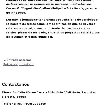
darles a conocer los avances en las metas de nuestro Plan de
Desarrollo ‘Ibagué Vibra”
, afirmó Felipe La Rota García, gerente
de Infibagué.
Durante la jornada se tendrá una pequeña feria de servicios y
se hablará de temas como la modernización que se llevará a
cabo en la ciudad, el mantenimiento de parques y zonas
verdes, plazas de mercado, entre otros proyectos estratégicos
de la Administración Municipal.
←
Entrada anterior
Entrada siguiente
→
Contáctanos
Dirección:
Calle 60 con Carrera 5ª Edificio CAMI Norte. Barrio La
Floresta. Ibagué
Teléfono:
(+57) (608) 2772348