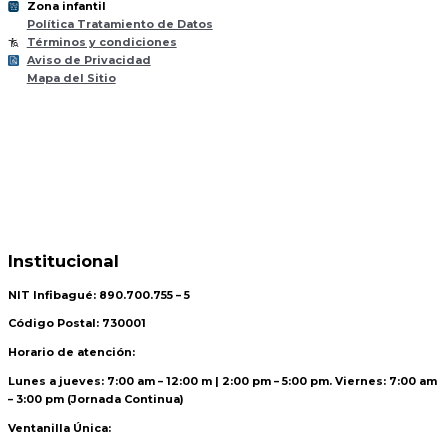
Zona infantil
til
Z
ona
Inf
a
n
Política Tratamiento de Datos
Términos y condiciones
Aviso de Privacidad
Mapa del Sitio
Institucional
NIT Infibagué: 890.700.755 – 5
Código Postal: 730001
Horario de atención:
Lunes a jueves: 7:00 am – 12:00 m | 2:00 pm – 5:00 pm. Viernes: 7:00 am
– 3:00 pm (Jornada Continua)
Ventanilla Única: