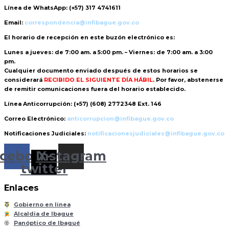
Línea de WhatsApp:
(+57) 317 4741611
Email:
correspondencia@infibague.gov.co
El horario de recepción
en este buzón electrónico es:
Lunes a jueves: de 7:00 am. a 5:00 pm. – Viernes: de 7:00 am. a 3:00
pm.
Cualquier documento enviado
después de estos horarios
se
considerará
RECIBIDO EL SIGUIENTE DÍA HÁBIL
. Por favor, abstenerse
de remitir comunicaciones fuera del horario establecido.
Línea Anticorrupción:
(+57) (608) 2772348 Ext. 146
Correo Electrónico:
anticorrupcion@infibague.gov.co
Notificaciones Judiciales:
notificacionesjudiciales@infibague.gov.co
cebook
Instagram
X-
twitter
Enlaces
Gobierno en linea
Alcaldia de Ibague
Panóptico de Ibagué