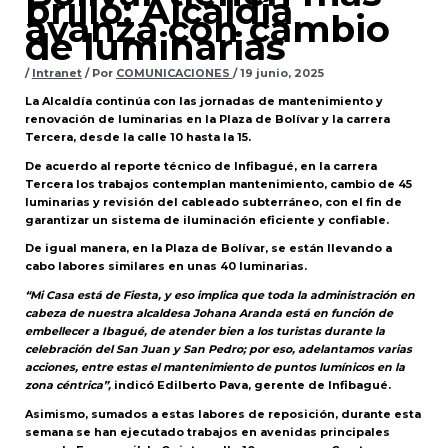
brillo: Alcaldía
avanza con cambio
de luminarias
/
Intranet
/ Por
COMUNICACIONES
/
19 junio, 2025
La Alcaldía continúa con las jornadas de mantenimiento y
renovación de luminarias en la Plaza de Bolívar y la carrera
Tercera, desde la calle 10 hasta la 15.
De acuerdo al reporte técnico de Infibagué, en la carrera
Tercera los trabajos contemplan mantenimiento, cambio de 45
luminarias y revisión del cableado subterráneo, con el fin de
garantizar un sistema de iluminación eficiente y confiable.
De igual manera, en la Plaza de Bolívar, se están llevando a
cabo labores similares en unas 40 luminarias.
“Mi Casa está de Fiesta, y eso implica que toda la administración en
cabeza de nuestra alcaldesa Johana Aranda está en función de
embellecer a Ibagué, de atender bien a los turistas durante la
celebración del San Juan y San Pedro; por eso, adelantamos varias
acciones, entre estas el mantenimiento de puntos lumínicos en la
zona céntrica”,
indicó Edilberto Pava, gerente de Infibagué.
Asimismo, sumados a estas labores de reposición, durante esta
semana se han ejecutado trabajos en avenidas principales