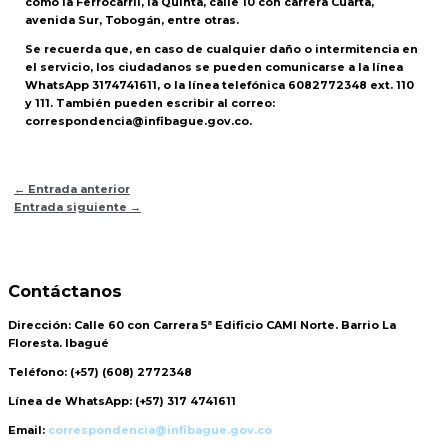
como la Ferrocarril, la Quinta, calle 10 con carrera Cuarta,
avenida Sur, Tobogán, entre otras.
Se recuerda que, en caso de cualquier daño o intermitencia en
el servicio, los ciudadanos se pueden comunicarse a la línea
WhatsApp 3174741611, o la línea telefónica 6082772348 ext. 110
y 111. También pueden escribir al correo:
correspondencia@infibague.gov.co.
←
Entrada anterior
Entrada siguiente
→
Contáctanos
Dirección:
Calle 60 con Carrera 5ª Edificio CAMI Norte. Barrio La
Floresta. Ibagué
Teléfono:
(+57) (608) 2772348
Línea de WhatsApp:
(+57) 317 4741611
Email:
correspondencia@infibague.gov.co