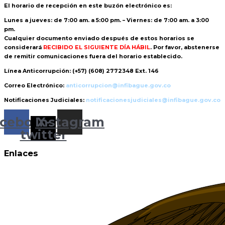
El horario de recepción
en este buzón electrónico es:
Lunes a jueves: de 7:00 am. a 5:00 pm. – Viernes: de 7:00 am. a 3:00
pm.
Cualquier documento enviado
después de estos horarios
se
considerará
RECIBIDO EL SIGUIENTE DÍA HÁBIL
. Por favor, abstenerse
de remitir comunicaciones fuera del horario establecido.
Línea Anticorrupción:
(+57) (608) 2772348 Ext. 146
Correo Electrónico:
anticorrupcion@infibague.gov.co
Notificaciones Judiciales:
notificacionesjudiciales@infibague.gov.co
cebook
Instagram
X-
twitter
Enlaces