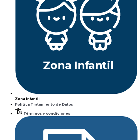
Z
ona
Inf
a
n
til
Zona infantil
Política Tratamiento de Datos
Términos y condiciones