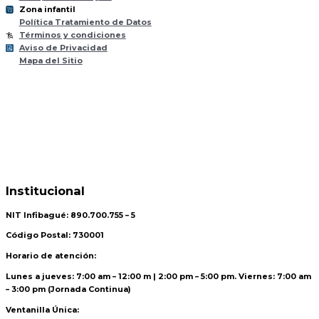
Zona infantil
til
Z
ona
Inf
a
n
Política Tratamiento de Datos
Términos y condiciones
Aviso de Privacidad
Mapa del Sitio
Institucional
NIT Infibagué: 890.700.755 – 5
Código Postal: 730001
Horario de atención:
Lunes a jueves: 7:00 am – 12:00 m | 2:00 pm – 5:00 pm. Viernes: 7:00 am
– 3:00 pm (Jornada Continua)
Ventanilla Única: