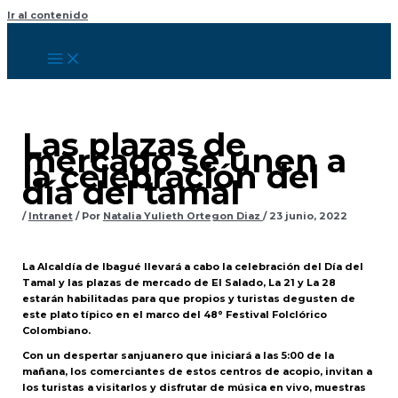
Ir al contenido
Las plazas de
mercado se unen a
la celebración del
día del tamal
/
Intranet
/ Por
Natalia Yulieth Ortegon Diaz
/
23 junio, 2022
La Alcaldía de Ibagué llevará a cabo la celebración del Día del
Tamal y las plazas de mercado de El Salado, La 21 y La 28
estarán habilitadas para que propios y turistas degusten de
este plato típico en el marco del 48° Festival Folclórico
Colombiano.
Con un despertar sanjuanero que iniciará a las 5:00 de la
mañana, los comerciantes de estos centros de acopio, invitan a
los turistas a visitarlos y disfrutar de música en vivo, muestras