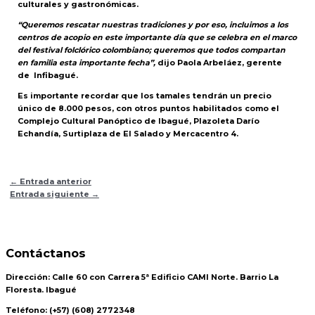
culturales y gastronómicas.
“Queremos rescatar nuestras tradiciones y por eso, incluimos a los
centros de acopio en este importante día que se celebra en el marco
del festival folclórico colombiano; queremos que todos compartan
en familia esta importante fecha”,
dijo Paola Arbeláez, gerente
de Infibagué.
Es importante recordar que los tamales tendrán un precio
único de 8.000 pesos, con otros puntos habilitados como el
Complejo Cultural Panóptico de Ibagué, Plazoleta Darío
Echandía, Surtiplaza de El Salado y Mercacentro 4.
←
Entrada anterior
Entrada siguiente
→
Contáctanos
Dirección:
Calle 60 con Carrera 5ª Edificio CAMI Norte. Barrio La
Floresta. Ibagué
Teléfono:
(+57) (608) 2772348