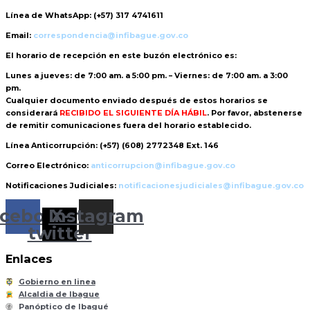
Línea de WhatsApp:
(+57) 317 4741611
Email:
correspondencia@infibague.gov.co
El horario de recepción
en este buzón electrónico es:
Lunes a jueves: de 7:00 am. a 5:00 pm. – Viernes: de 7:00 am. a 3:00
pm.
Cualquier documento enviado
después de estos horarios
se
considerará
RECIBIDO EL SIGUIENTE DÍA HÁBIL
. Por favor, abstenerse
de remitir comunicaciones fuera del horario establecido.
Línea Anticorrupción:
(+57) (608) 2772348 Ext. 146
Correo Electrónico:
anticorrupcion@infibague.gov.co
Notificaciones Judiciales:
notificacionesjudiciales@infibague.gov.co
cebook
Instagram
X-
twitter
Enlaces
Gobierno en linea
Alcaldia de Ibague
Panóptico de Ibagué