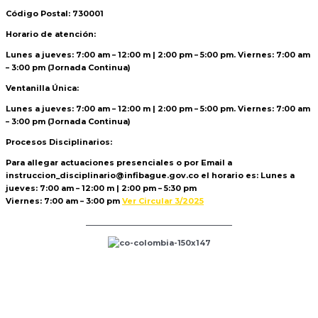
Código Postal: 730001
Horario de atención:
Lunes a jueves: 7:00 am – 12:00 m | 2:00 pm – 5:00 pm. Viernes: 7:00 am
– 3:00 pm (Jornada Continua)
Ventanilla Única:
Lunes a jueves: 7:00 am – 12:00 m | 2:00 pm – 5:00 pm. Viernes: 7:00 am
– 3:00 pm (Jornada Continua)
Procesos Disciplinarios:
Para allegar actuaciones presenciales o por Email a
instruccion_disciplinario@infibague.gov.co el horario es: Lunes a
jueves: 7:00 am – 12:00 m | 2:00 pm – 5:30 pm
Viernes: 7:00 am – 3:00 pm
Ver Circular 3/2025
Politica de Tratamiento de Datos
r »