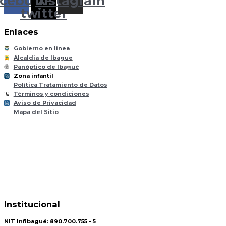
cebook
Instagram
X-
twitter
Enlaces
Gobierno en linea
Alcaldia de Ibague
Panóptico de Ibagué
Zona infantil
til
Z
ona
Inf
a
n
Política Tratamiento de Datos
Términos y condiciones
Aviso de Privacidad
Mapa del Sitio
Institucional
NIT Infibagué: 890.700.755 – 5