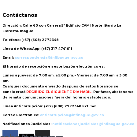
Contáctanos
Dirección:
Calle 60 con Carrera 5ª Edificio CAMI Norte. Barrio La
Floresta. Ibagué
Teléfono:
(+57) (608) 2772348
Línea de WhatsApp:
(+57) 317 4741611
Email:
correspondencia@infibague.gov.co
El horario de recepción
en este buzón electrónico es:
Lunes a jueves: de 7:00 am. a 5:00 pm. – Viernes: de 7:00 am. a 3:00
pm.
Cualquier documento enviado
después de estos horarios
se
considerará
RECIBIDO EL SIGUIENTE DÍA HÁBIL
. Por favor, abstenerse
de remitir comunicaciones fuera del horario establecido.
Línea Anticorrupción:
(+57) (608) 2772348 Ext. 146
Correo Electrónico:
anticorrupcion@infibague.gov.co
Notificaciones Judiciales:
notificacionesjudiciales@infibague.gov.co