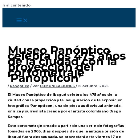
Ir al contenido
Museo Panóptico
celebra los 475 años
de la ciudad con la
proyección del
cortometraje
‘Panopticon’
/
Panoptico
/ Por
COMUNICACIONES
/
15 octubre, 2025
El Museo Panóptico de Ibagué celebra los 475 años de la
ciudad con la proyección y la inauguración de la exposición
fotográfica ‘Panopticon’, una de pieza audiovisual animada,
onírica y surrealista creada por el artista colombiano Diego
Samper.
Este cortometraje creado a partir de una serie de fotografías
tomadas en 2003, días después de que la antigua prisión de
Ibagué fuera desocupada, se proyectará este viernes 17 de