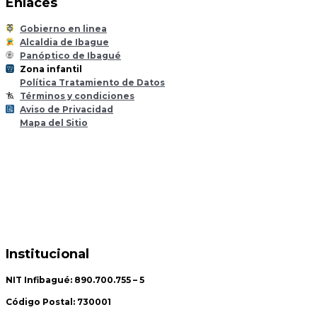
Enlaces
Gobierno en linea
Alcaldia de Ibague
Panóptico de Ibagué
Zona infantil
til
Z
ona
Inf
a
n
Política Tratamiento de Datos
Términos y condiciones
Aviso de Privacidad
Mapa del Sitio
Institucional
NIT Infibagué: 890.700.755 – 5
Código Postal: 730001