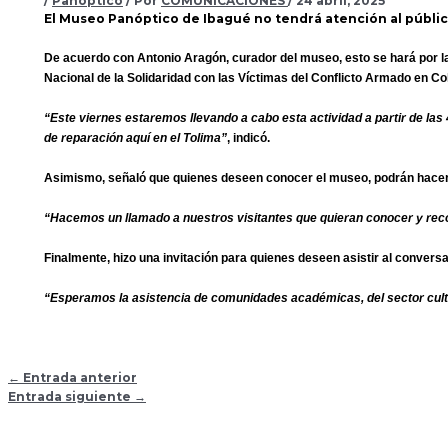
/
Panoptico
/ Por
COMUNICACIONES
/
24 abril, 2025
El Museo Panóptico de Ibagué no tendrá atención al público
De acuerdo con Antonio Aragón, curador del museo, esto se hará por la
Nacional de la Solidaridad con las Víctimas del Conflicto Armado en Co
“Este viernes estaremos llevando a cabo esta actividad a partir de las
de reparación aquí en el Tolima”
, indicó.
Asimismo, señaló que quienes deseen conocer el museo, podrán hacerlo 
“Hacemos un llamado a nuestros visitantes que quieran conocer y recor
Finalmente, hizo una invitación para quienes deseen asistir al conversa
“Esperamos la asistencia de comunidades académicas, del sector cultu
←
Entrada anterior
Entrada siguiente
→