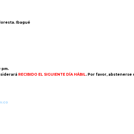
Floresta. Ibagué
0 pm.
siderará
RECIBIDO EL SIGUIENTE DÍA HÁBIL
. Por favor, abstenerse
v.co