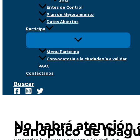
2012
Entes de Control
Plan de Mejoramiento
Datos Abiertos
Participa
Menu Participa
Convocatoria a la ciudadanía a validar
PAAC
Contáctanos
Buscar
No habrá atención a
Panóptico de Ibag