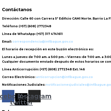
Contáctanos
Dirección:
Calle 60 con Carrera 5ª Edificio CAMI Norte. Barrio La 
Teléfono:
(+57) (608) 2772348
Línea de WhatsApp:
(+57) 317 4741611
Email:
correspondencia@infibague.gov.co
El horario de recepción
en este buzón electrónico es:
Lunes a jueves: de 7:00 am. a 5:00 pm. – Viernes: de 7:00 am. a 3:0
Cualquier documento enviado
después de estos horarios
se con
Línea Anticorrupción:
(+57) (608) 2772348 Ext. 146
Correo Electrónico:
anticorrupcion@infibague.gov.co
Notificaciones Judiciales:
notificacionesjudiciales@infibague.go
cebook
Instagram
X-
twitter