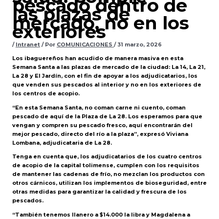
pescado dentro de
las plazas de
mercado, no en los
exteriores
/
Intranet
/ Por
COMUNICACIONES
/
31 marzo, 2026
Los ibaguereños han acudido de manera masiva en esta
Semana Santa a las plazas de mercado de la ciudad: La 14, La 21,
La 28 y El Jardín, con el fin de apoyar a los adjudicatarios, los
que venden sus pescados al interior y no en los exteriores de
los centros de acopio.
“En esta Semana Santa, no coman carne ni cuento, coman
pescado de aquí de la Plaza de La 28. Los esperamos para que
vengan y compren su pescado fresco, aquí encontrarán del
mejor pescado, directo del río a la plaza”, expresó Viviana
Lombana, adjudicataria de La 28.
Tenga en cuenta que, los adjudicatarios de los cuatro centros
de acopio de la capital tolimense, cumplen con los requisitos
de mantener las cadenas de frío, no mezclan los productos con
otros cárnicos, utilizan los implementos de bioseguridad, entre
otras medidas para garantizar la calidad y frescura de los
pescados.
“También tenemos llanero a $14.000 la libra y Magdalena a