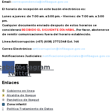
Email:
correspondencia@infibague.gov.co
El horario de recepción
en este buzón electrónico es:
Lunes a jueves: de 7:00 am. a 5:00 pm. – Viernes: de 7:00 am. a 3:00
pm.
Cualquier documento enviado
después de estos horarios
se
considerará
RECIBIDO EL SIGUIENTE DÍA HÁBIL
. Por favor, abstenerse
de remitir comunicaciones fuera del horario establecido.
Línea Anticorrupción:
(+57) (608) 2772348 Ext. 146
Correo Electrónico:
anticorrupcion@infibague.gov.co
Notificaciones Judiciales:
notificacionesjudiciales@infibague.gov.co
cebook
Instagram
X-
twitter
Enlaces
Gobierno en linea
Alcaldia de Ibague
Panóptico de Ibagué
Zona infantil
til
Z
ona
Inf
a
n
Política Tratamiento de Datos