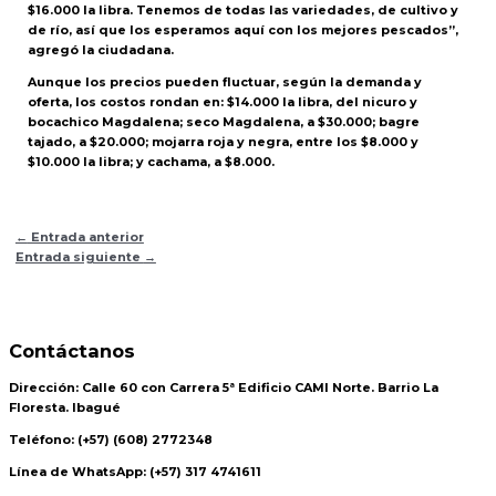
$16.000 la libra. Tenemos de todas las variedades, de cultivo y
de río, así que los esperamos aquí con los mejores pescados”,
agregó la ciudadana.
Aunque los precios pueden fluctuar, según la demanda y
oferta, los costos rondan en: $14.000 la libra, del nicuro y
bocachico Magdalena; seco Magdalena, a $30.000; bagre
tajado, a $20.000; mojarra roja y negra, entre los $8.000 y
$10.000 la libra; y cachama, a $8.000.
←
Entrada anterior
Entrada siguiente
→
Contáctanos
Dirección:
Calle 60 con Carrera 5ª Edificio CAMI Norte. Barrio La
Floresta. Ibagué
Teléfono:
(+57) (608) 2772348
Línea de WhatsApp:
(+57) 317 4741611