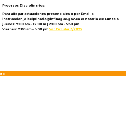
Procesos Disciplinarios:
Para allegar actuaciones presenciales o por Email a
instruccion_disciplinario@infibague.gov.co el horario es: Lunes a
jueves: 7:00 am – 12:00 m | 2:00 pm – 5:30 pm
Viernes: 7:00 am – 3:00 pm
Ver Circular 3/2025
Politica de Tratamiento de Datos
r »